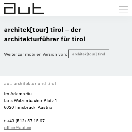
architek[tour] tirol – der
architekturführer für tirol
Weiter zur mobilen Version von:
architek[tour] tirol
aut. architektur und tirol
im Adambräu
Lois Welzenbacher Platz 1
6020 Innsbruck, Austria
t +43 (512) 57 15 67
office@aut.cc