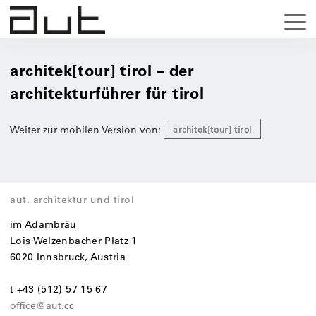
architek[tour] tirol – der
architekturführer für tirol
Weiter zur mobilen Version von:
architek[tour] tirol
aut. architektur und tirol
im Adambräu
Lois Welzenbacher Platz 1
6020 Innsbruck, Austria
t +43 (512) 57 15 67
office@aut.cc