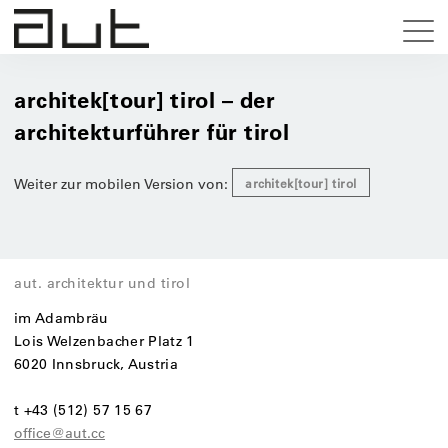
architek[tour] tirol – der
architekturführer für tirol
Weiter zur mobilen Version von:
architek[tour] tirol
aut. architektur und tirol
im Adambräu
Lois Welzenbacher Platz 1
6020 Innsbruck, Austria
t +43 (512) 57 15 67
office@aut.cc