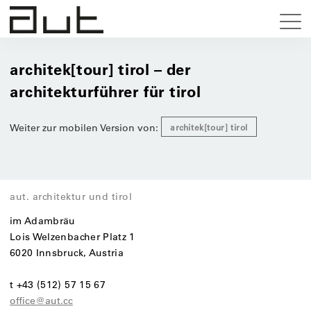
architek[tour] tirol – der
architekturführer für tirol
Weiter zur mobilen Version von:
architek[tour] tirol
aut. architektur und tirol
im Adambräu
Lois Welzenbacher Platz 1
6020 Innsbruck, Austria
t +43 (512) 57 15 67
office@aut.cc