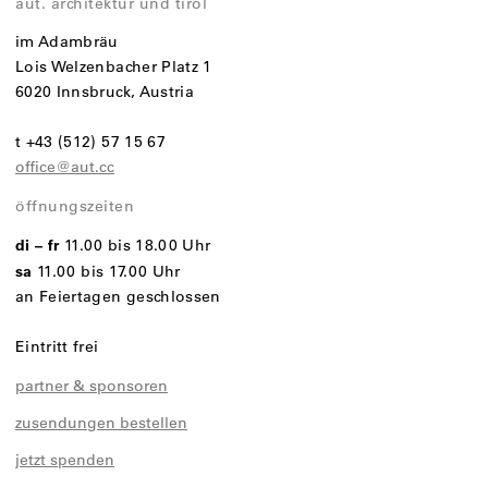
aut. architektur und tirol
im Adambräu
Lois Welzenbacher Platz 1
6020 Innsbruck, Austria
t +43 (512) 57 15 67
office@aut.cc
öffnungszeiten
di – fr
11.00 bis 18.00 Uhr
sa
11.00 bis 17.00 Uhr
an Feiertagen geschlossen
Eintritt frei
partner & sponsoren
zusendungen bestellen
jetzt spenden