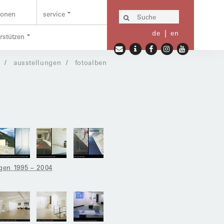
ionen
service
de
en
erstützen
ausstellungen
fotoalben
gen 1995 – 2004