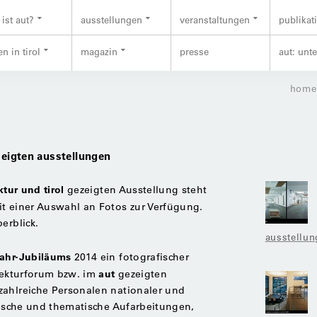
ist aut?
ausstellungen
veranstaltungen
publikat
n in tirol
magazin
presse
aut: unt
home
ezeigten ausstellungen
ktur und tirol
gezeigten Ausstellung steht
it einer Auswahl an Fotos zur Verfügung.
erblick.
ausstellun
ahr-Jubiläums
2014 ein fotografischer
aut
itekturforum bzw. im
gezeigten
zahlreiche Personalen nationaler und
rische und ­thematische Aufarbeitungen,