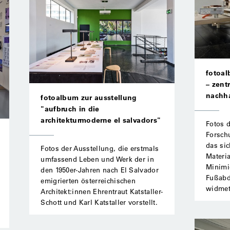
fotoal
– zent
nach­h
fotoalbum zur ausstellung
"aufbruch in die
architekturmoderne el salvadors"
Fotos d
Forschu
das si
Fotos der Ausstellung, die erstmals
Materia
umfassend Leben und Werk der in
Minimi
den 1950er-Jahren nach El Salvador
Fußabd
emigrierten österreichischen
widmet
Architekt:innen Ehrentraut Katstaller-
Schott und Karl Katstaller vorstellt.