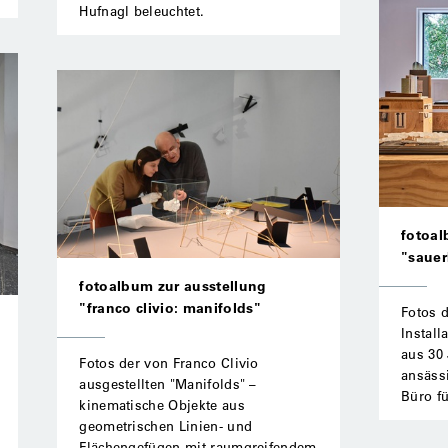
Hufnagl beleuchtet.
fotoal
"sauer
fotoalbum zur ausstellung
"franco clivio: manifolds"
Fotos 
Install
aus 30 
Fotos der von Franco Clivio
ansässi
ausgestellten "Manifolds" –
Büro fü
kinematische Objekte aus
geometrischen Linien- und
Flächengefügen mit raumgreifendem