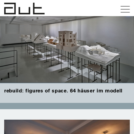
fr,
26.0
–
sa,
31.1
reb
fig
of
spa
64
häu
rebuild: figures of space. 64 häuser im modell
im
mod
auss
do,
03.0