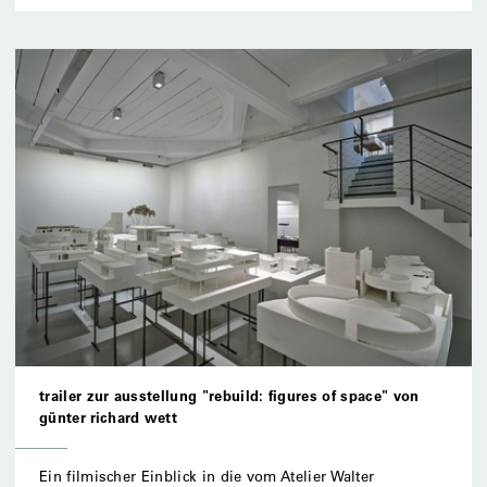
fig
of
spa
mit
aper
füh
trailer zur ausstellung "rebuild: figures of space" von
günter richard wett
Ein filmischer Einblick in die vom Atelier Walter