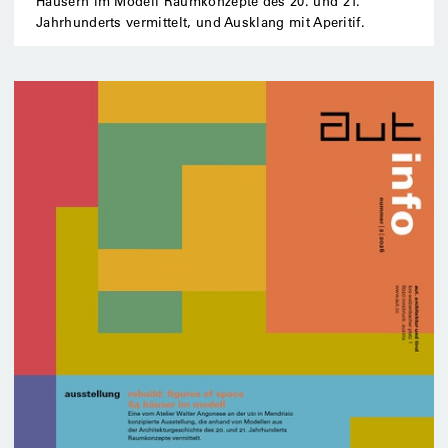
Häusern im Modell Raumkonzepte des 20. und 21.
Jahrhunderts vermittelt, und Ausklang mit Aperitif.