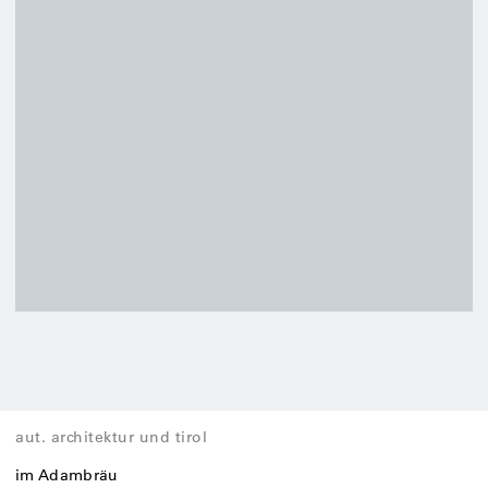
e
b
f
B
o
E
n
f
B
aut. architektur und tirol
im Adambräu