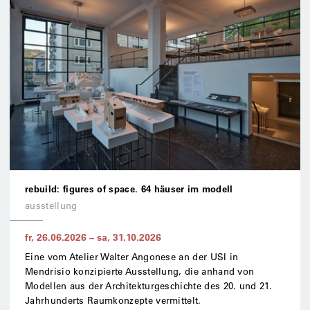
18:0
uhr
füh
dur
die
aus
"re
fig
of
spa
mit
aper
füh
rebuild: figures of space. 64 häuser im modell
do,
ausstellung
24.0
18:0
fr, 26.06.2026
–
sa, 31.10.2026
uhr
Eine vom Atelier Walter Angonese an der USI in
füh
dur
Mendrisio konzipierte Ausstellung, die anhand von
die
Modellen aus der Architekturgeschichte des 20. und 21.
aus
Jahrhunderts Raumkonzepte vermittelt.
"re