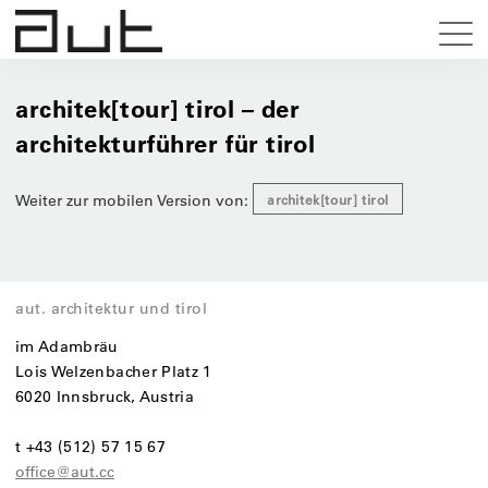
architek[tour] tirol – der
architekturführer für tirol
Weiter zur mobilen Version von:
architek[tour] tirol
aut. architektur und tirol
im Adambräu
Lois Welzenbacher Platz 1
6020 Innsbruck, Austria
t +43 (512) 57 15 67
office@aut.cc