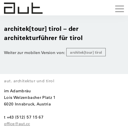
architek[tour] tirol – der
architekturführer für tirol
Weiter zur mobilen Version von:
architek[tour] tirol
aut. architektur und tirol
im Adambräu
Lois Welzenbacher Platz 1
6020 Innsbruck, Austria
t +43 (512) 57 15 67
office@aut.cc