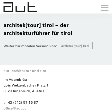
architek[tour] tirol – der
architekturführer für tirol
Weiter zur mobilen Version von:
architek[tour] tirol
aut. architektur und tirol
im Adambräu
Lois Welzenbacher Platz 1
6020 Innsbruck, Austria
t +43 (512) 57 15 67
office@aut.cc