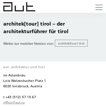
architek[tour] tirol – der
architekturführer für tirol
Weiter zur mobilen Version von:
architek[tour] tirol
aut. architektur und tirol
im Adambräu
Lois Welzenbacher Platz 1
6020 Innsbruck, Austria
t +43 (512) 57 15 67
office@aut.cc