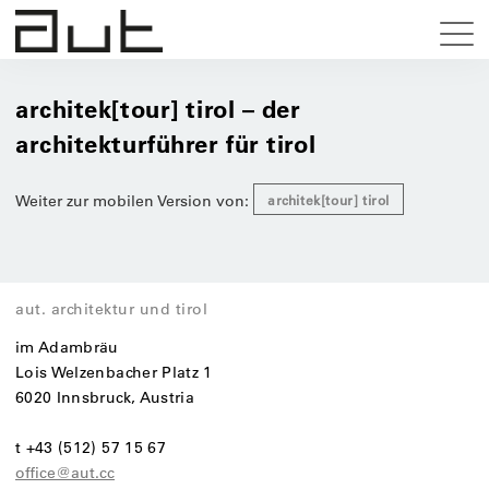
architek[tour] tirol – der
architekturführer für tirol
Weiter zur mobilen Version von:
architek[tour] tirol
aut. architektur und tirol
im Adambräu
Lois Welzenbacher Platz 1
6020 Innsbruck, Austria
t +43 (512) 57 15 67
office@aut.cc