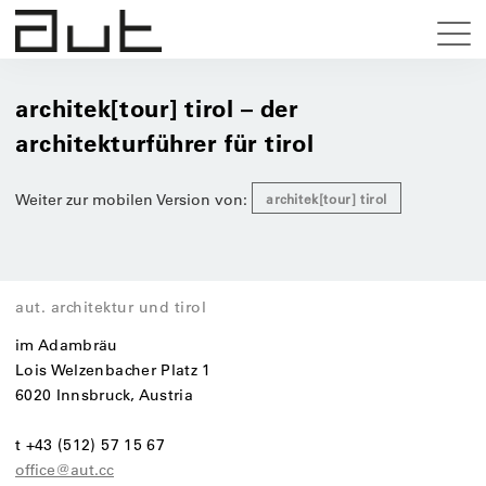
architek[tour] tirol – der
architekturführer für tirol
Weiter zur mobilen Version von:
architek[tour] tirol
aut. architektur und tirol
im Adambräu
Lois Welzenbacher Platz 1
6020 Innsbruck, Austria
t +43 (512) 57 15 67
office@aut.cc