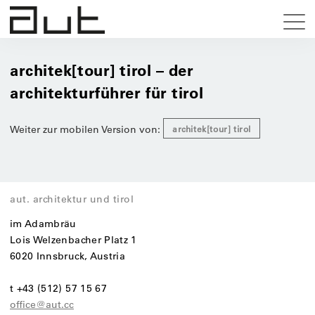
architek[tour] tirol – der
architekturführer für tirol
Weiter zur mobilen Version von:
architek[tour] tirol
aut. architektur und tirol
im Adambräu
Lois Welzenbacher Platz 1
6020 Innsbruck, Austria
t +43 (512) 57 15 67
office@aut.cc