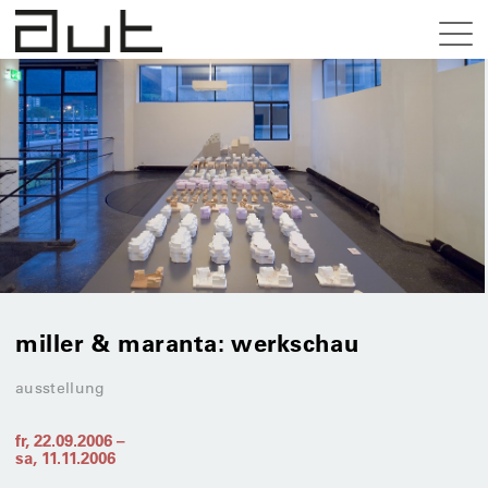
miller & maranta: werkschau
ausstellung
fr, 22.09.2006
–
sa, 11.11.2006