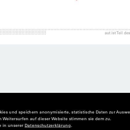
i
aut ist Teil d
kies und speichern anonymisierte, statistische Daten zur Ausw
 Weitersurfen auf dieser Website stimmen sie dem zu.
e in unserer
Datenschutzerklärung
.