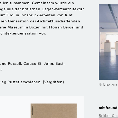
i Teilen zusammen. Gemeinsam wurde ein
ngslinie der britischen Gegenwartsarchitektur
m Tirol in Innsbruck Arbeiten von fünf
geren Generation der Architekturschaffenden
lerie Museum in Bozen mit Florian Beigel und
Architektengeneration vor.
und Russell, Caruso St. John, East,
es
lag Pustet erschienen. (Vergriffen)
© Nikolaus 
mit freund
British Co