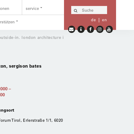
ionen
service
de
en
erstützen
outside-in. london architecture i
gton, sergison bates
2000
–
000
ungsort
forum Tirol, Erlerstraße 1/1, 6020