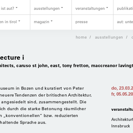
ist aut?
ausstellungen
veranstaltungen
publikat
n in tirol
magazin
presse
aut: unt
home
ausstellungen
ecture i
chitects, caruso st john, east, tony fretton, maccreanor lavin
do, 23.03.
useum in Bozen und kuratiert von Peter
fr, 05.05.2
neuere Tendenzen der britischen Architektur,
 angesiedelt sind, zusammengestellt. Die
ich durch die starke Betonung räumlicher
veranstalt
n „konventionellen“ bzw. reduzierten
Architektur
khaltende Sprache aus.
Innsbruck