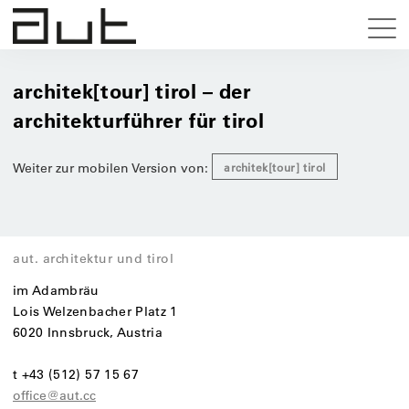
architek[tour] tirol – der
architekturführer für tirol
Weiter zur mobilen Version von:
architek[tour] tirol
aut. architektur und tirol
im Adambräu
Lois Welzenbacher Platz 1
6020 Innsbruck, Austria
t +43 (512) 57 15 67
office@aut.cc