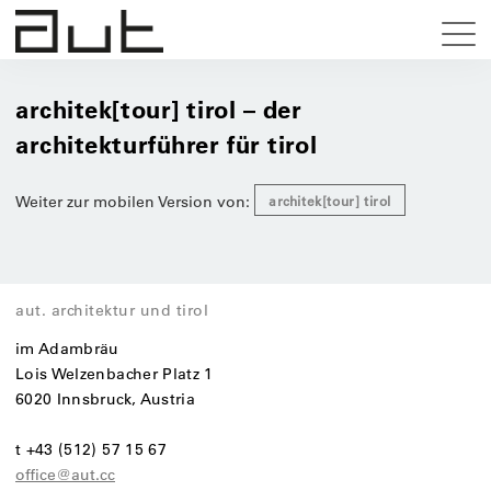
architek[tour] tirol – der
architekturführer für tirol
Weiter zur mobilen Version von:
architek[tour] tirol
aut. architektur und tirol
im Adambräu
Lois Welzenbacher Platz 1
6020 Innsbruck, Austria
t +43 (512) 57 15 67
office@aut.cc