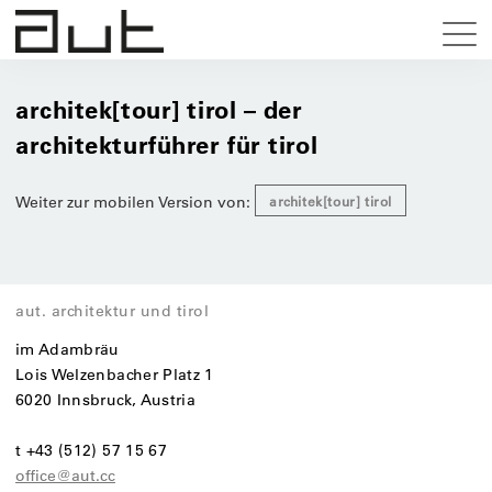
architek[tour] tirol – der
architekturführer für tirol
Weiter zur mobilen Version von:
architek[tour] tirol
aut. architektur und tirol
im Adambräu
Lois Welzenbacher Platz 1
6020 Innsbruck, Austria
t +43 (512) 57 15 67
office@aut.cc