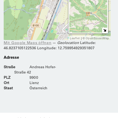
Leaflet
| ©
OpenStreetMap
Mit Google Maps öffnen
—
Geolocation
Latitude
:
46.8237105122536
Longitude
: 12.759954929351807
Adresse
Straße
Andreas Hofer-
Straße 42
PLZ
9900
Ort
Lienz
Staat
Österreich