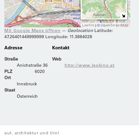
Leaflet
| ©
OpenStreetMap
Mit Google Maps öffnen
—
Geolocation
Latitude
:
47.26401449999999
Longitude
: 11.3884028
Adresse
Kontakt
Straße
Web
Anichstraße 36
http://www.leokino.at
PLZ
6020
Ort
Innsbruck
Staat
Österreich
aut. architektur und tirol