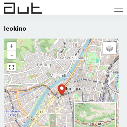
leokino
+
-