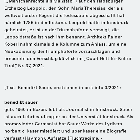
(„Menschenrechte als Maßstab“) auf den Habsburger
Erzherzog Leopold, den Sohn Maria Theresias, der als
weltweit erster Regent die Todesstrafe abgeschafft hat,
nämlich 1786 in der Toskana. Leopold hatte in Innsbruck
geheiratet, er ist an der Triumphpforte verewigt, die
Leopoldstraße ist nach ihm benannt.
Architekt Rainer
Köberl nahm damals die Kolumne zum Anlass, um eine
Neukodierung der Triumphpforte vorzuschlagen und
erneuerte den Vorschlag kürzlich im „Quart Heft für Kultur
Tirol“, Nr. 37, 2021.
(Text: Benedikt Sauer, erschienen in aut: info 3/2021)
benedikt sauer
geb. 1960 in Bozen, lebt als Journalist in Innsbruck. Sauer
ist auch Lehrbeauftragter an der Universität Innsbruck. Als
promovierter Germanist hat Sauer Werke des Lyrikers
norbert c. kaser mitediert und über kaser eine Biografie
verfasst (Haymon). Aufsätze (Fluchtregime, -