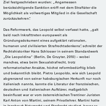
Ziel festgeschrieben wurden: „Angemessen
berücksichtigende Sanktion eröff-net dem Straftäter die
Möglichkeit als vollwertiges Mitglied in die Gesellschaft
zurückzukehren“.
Das Reformwerk, das Leopold selbst verfasst hatte, „galt
bald nach Inkrafttreten europaweit als
Gründungsdokument eines aufgeklärt rationalen,
humanen und zivilisierten Strafrechtsdenkens“, schreibt der
Rechtshistoriker Hans Schlosser in seinem Standardwerk
„Die Leopoldina“ (Berlin, De Gruyter, 2010) – wobei
manches, etwa beim Sexualstrafrecht, trotz
reformatorischer Ansätze, höchst reformbedürftig blieb
und bekanntlich bleibt. Pietro Leopoldo, wie sich Leopold
abgrenzend von seiner habsburgischen Herkunft nur noch
italienisch nannte, kannte die Literatur der französischen,
deutschen und italienischen Aufklärer, maßgeblich
beeinflusst war er vom österreichischen Trentiner Juristen
Karl Anton von Martini, seinem Privatlehrer. Martini hatte
in Innsbruck Naturrecht und Strafrecht studiert, bevor er