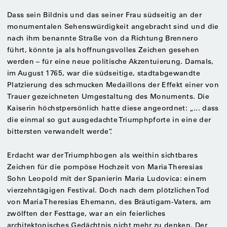
Dass sein Bildnis und das seiner Frau südseitig an der
monumentalen Sehenswürdigkeit angebracht sind und die
nach ihm benannte Straße von da Richtung Brennero
führt, könnte ja als hoffnungsvolles Zeichen gesehen
werden – für eine neue politische Akzentuierung. Damals,
im August 1765, war die südseitige, stadtabgewandte
Platzierung des schmucken Medaillons der Effekt einer von
Trauer gezeichneten Umgestaltung des Monuments. Die
Kaiserin höchstpersönlich hatte diese angeordnet: „... dass
die einmal so gut ausgedachte Triumphpforte in eine der
bittersten verwandelt werde“.
Erdacht war der Triumphbogen als weithin sichtbares
Zeichen für die pompöse Hochzeit von Maria Theresias
Sohn Leopold mit der Spanierin Maria Ludovica: einem
vierzehntägigen Festival. Doch nach dem plötzlichen Tod
von Maria Theresias Ehemann, des Bräutigam-Vaters, am
zwölften der Festtage, war an ein feierliches
architektonisches Gedächtnis nicht mehr zu denken. Der