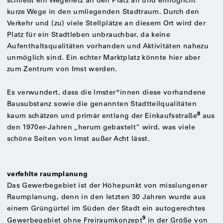
schließt ein Wegenetz an den Platz an und ermöglicht
kurze Wege in den umliegenden Stadtraum. Durch den
Verkehr und (zu) viele Stellplätze an diesem Ort wird der
Platz für ein Stadtleben unbrauchbar, da keine
Aufenthaltsqualitäten vorhanden und Aktivitäten nahezu
unmöglich sind. Ein echter Marktplatz könnte hier aber
zum Zentrum von Imst werden.
Es verwundert, dass die Imster*innen diese vorhandene
Bausubstanz sowie die genannten Stadtteilqualitäten
8
kaum schätzen und primär entlang der Einkaufsstraße
aus
den 1970er-Jahren „herum gebastelt“ wird, was viele
schöne Seiten von Imst außer Acht lässt.
verfehlte raumplanung
Das Gewerbegebiet ist der Höhepunkt von misslungener
Raumplanung, denn in den letzten 30 Jahren wurde aus
einem Grüngürtel im Süden der Stadt ein autogerechtes
9
Gewerbegebiet ohne Freiraumkonzept
in der Größe von