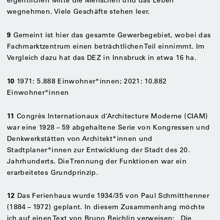
eigentlichen Mitte die Menschen und das Leben
wegnehmen. Viele Geschäfte stehen leer.
9
Gemeint ist hier das gesamte Gewerbegebiet, wobei das
Fachmarktzentrum einen beträchtlichen Teil einnimmt. Im
Vergleich dazu hat das DEZ in Innsbruck in etwa 16 ha.
10
1971: 5.888 Einwohner*innen; 2021: 10.882
Einwohner*innen
11
Congrès Internationaux d‘Architecture Moderne (CIAM)
war eine 1928 – 59 abgehaltene Serie von Kongressen und
Denkwerkstätten von Architekt*innen und
Stadtplaner*innen zur Entwicklung der Stadt des 20.
Jahrhunderts. Die Trennung der Funktionen war ein
erarbeitetes Grundprinzip.
12
Das Ferienhaus wurde 1934/35 von Paul Schmitthenner
(1884 – 1972) geplant. In diesem Zusammenhang möchte
ich auf einen Text von Bruno Reichlin verweisen: „Die