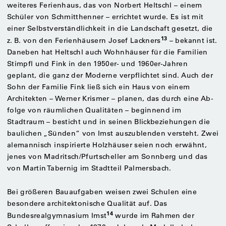
weiteres Ferienhaus, das von Norbert Heltschl – einem
Schüler von Schmitthenner – errichtet wurde. Es ist mit
einer Selbstverständlichkeit in die Landschaft gesetzt, die
13
z. B. von den Ferienhäusern Josef Lackners
– bekannt ist.
Daneben hat Heltschl auch Wohnhäuser für die Familien
Stimpfl und Fink in den 1950er- und 1960er-Jahren
geplant, die ganz der Moderne verpflichtet sind. Auch der
Sohn der Familie Fink ließ sich ein Haus von einem
Architekten – Werner Krismer – planen, das durch eine Ab-
folge von räumlichen Qualitäten – beginnend im
Stadtraum – besticht und in seinen Blickbeziehungen die
baulichen „Sünden“ von Imst auszublenden versteht. Zwei
alemannisch inspirierte Holzhäuser seien noch erwähnt,
jenes von Madritsch/Pfurtscheller am Sonnberg und das
von Martin Tabernig im Stadtteil Palmersbach.
Bei größeren Bauaufgaben weisen zwei Schulen eine
besondere architektonische Qualität auf. Das
14
Bundesrealgymnasium Imst
wurde im Rahmen der