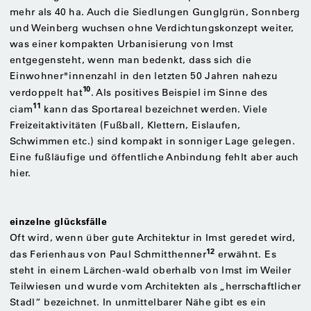
mehr als 40 ha. Auch die Siedlungen Gunglgrün, Sonnberg
und Weinberg wuchsen ohne Verdichtungskonzept weiter,
was einer kompakten Urbanisierung von Imst
entgegensteht, wenn man bedenkt, dass sich die
Einwohner*innenzahl in den letzten 50 Jahren nahezu
10
verdoppelt hat
. Als positives Beispiel im Sinne des
11
ciam
kann das Sportareal bezeichnet werden. Viele
Freizeitaktivitäten (Fußball, Klettern, Eislaufen,
Schwimmen etc.) sind kompakt in sonniger Lage gelegen.
Eine fußläufige und öffentliche Anbindung fehlt aber auch
hier.
einzelne glücksfälle
Oft wird, wenn über gute Architektur in Imst geredet wird,
12
das Ferienhaus von Paul Schmitthenner
erwähnt. Es
steht in einem Lärchen-wald oberhalb von Imst im Weiler
Teilwiesen und wurde vom Architekten als „herrschaftlicher
Stadl“ bezeichnet. In unmittelbarer Nähe gibt es ein