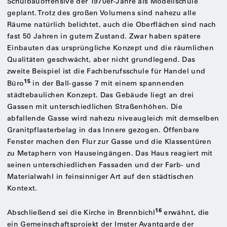
Schulbauoffensive der 1970er-Jahre als Modellschule
geplant. Trotz des großen Volumens sind nahezu alle
Räume natürlich belichtet, auch die Oberflächen sind nach
fast 50 Jahren in gutem Zustand. Zwar haben spätere
Einbauten das ursprüngliche Konzept und die räumlichen
Qualitäten geschwächt, aber nicht grundlegend. Das
zweite Beispiel ist die Fachberufsschule für Handel und
15
Büro
in der Ball-gasse 7 mit einem spannenden
städtebaulichen Konzept. Das Gebäude liegt an drei
Gassen mit unterschiedlichen Straßenhöhen. Die
abfallende Gasse wird nahezu niveaugleich mit demselben
Granitpflasterbelag in das Innere gezogen. Öffenbare
Fenster machen den Flur zur Gasse und die Klassentüren
zu Metaphern von Hauseingängen. Das Haus reagiert mit
seinen unterschiedlichen Fassaden und der Farb- und
Materialwahl in feinsinniger Art auf den städtischen
Kontext.
16
Abschließend sei die Kirche in Brennbichl
erwähnt, die
ein Gemeinschaftsprojekt der Imster Avantgarde der