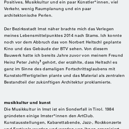
Positives, Musikkultur und ein paar Künstler*innen, viel
Verkehr, wenig Raumplanung und ein paar
architektonische Perlen.
Der Bezirksstadt Imst näher brachte mich das Verlegen
meines Lebensmittelpunktes 2014 nach Stams. Ich konnte
noch vor dem Abbruch das von Norbert Heltschl geplante
Kino und das Gebäude der BTV sehen. Von diesem
Bauwerk hatte ich bereits Jahre zuvor von meinem Freund
1
Heinz Peter Jehly
gehört, der erzählte, dass Heltschl es
ganz im Sinne des damaligen Fortschrittsglaubens mit
Kunststofffertigteilen plante und das Material als zentralen
Bestandteil der zukünftigen Architektur proklamierte.
musikkultur und kunst
Die Musikkultur in Imst ist ein Sonderfall in Tirol. 1984
gründeten einige Imster*innen den ArtClub.
Kunstausstellungen, Kabarettabende, Jazz-, Rockkonzerte
und Festivals wurden und werden von ihnen organisiert.