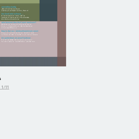
s
 1/11