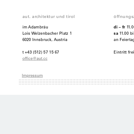
aut. architektur und tirol
öffnungs
im Adambräu
di – fr
11.
Lois Welzenbacher Platz 1
sa
11.00 bi
6020 Innsbruck, Austria
an Feiert
t +43 (512) 57 15 67
Eintritt fre
office@aut.cc
Impressum