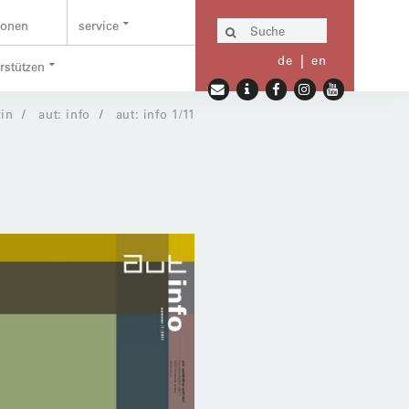
ionen
service
de
en
erstützen
in
aut: info
aut: info 1/11