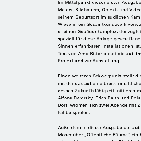
Im Mittelpunkt dieser ersten Ausgabe
Malers, Bildhauers, Objekt- und Vide
seinem Geburtsort im südlichen Kärnt
Wiese in ein Gesamtkunstwerk verwan
er einen Gebäudekomplex, der zuglei
speziell für diese Anlage geschaffen
Sinnen erfahrbaren Installationen is
aut: in
Text von Arno Ritter bietet die
Projekt und zur Ausstellung.
Einen weiteren Schwerpunkt stellt di
aut
mit der das
eine breite inhaltlic
dessen Zukunftsfähigkeit initiieren
Alfons Dworsky, Erich Raith und Ro
Dorf, widmen sich zwei Abende mit 
Fallbeispielen.
aut:
Außerdem in dieser Ausgabe der
Moser über „Öffentliche Räume“, ein R