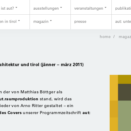
ist aut?
ausstellungen
veranstaltungen
publikat
n in tirol
magazin
presse
aut: unt
home
magaz
hitektur und tirol (jänner – märz 2011)
n der von Matthias Böttger als
ut.raumproduktion
stand, wird das
er von Arno Ritter gestaltet – ein
des Covers
aut:
unserer Programmzeitschrift