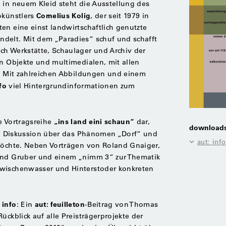
 in neuem Kleid steht die Ausstellung des
Cornelius Kolig
okünstlers
, der seit 1979 in
en eine einst landwirtschaftlich genutzte
delt. Mit dem „Paradies“ schuf und schafft
ch Werkstätte, Schaulager und Archiv der
en Objekte und multimedialen, mit allen
t. Mit zahlreichen Abbildungen und einem
fo
viel Hintergrundinformationen zum
„ins land eini schaun“
e Vortragsreihe
dar,
download
he Diskussion über das Phänomen „Dorf“ und
aut: info
 möchte. Neben Vorträgen von Roland Gnaiger,
land Gruber und einem „nimm 3“ zur Thematik
Zwischenwasser und Hinterstoder konkreten
 info
aut: feuilleton
: Ein
-Beitrag von Thomas
ückblick auf alle Preisträgerprojekte der