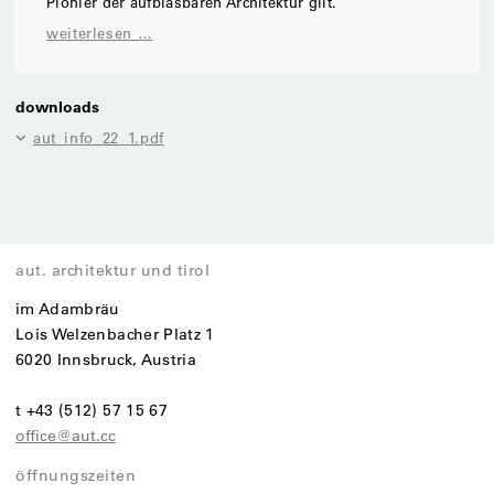
Pionier der aufblasbaren Architektur gilt.
weiterlesen …
downloads
aut_info_22_1.pdf
aut. architektur und tirol
im Adambräu
Lois Welzenbacher Platz 1
6020 Innsbruck, Austria
t +43 (512) 57 15 67
office@aut.cc
öffnungszeiten