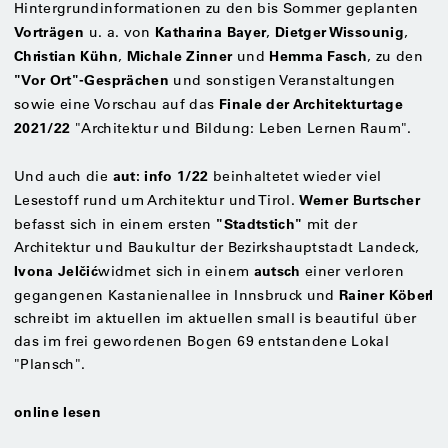
Hintergrundinformationen zu den bis Sommer geplanten
Vorträgen
Katharina Bayer
Dietger Wissounig
u. a. von
,
,
Christian Kühn
Michale Zinner
Hemma Fasch
,
und
, zu den
"Vor Ort"-Gesprächen
und sonstigen Veranstaltungen
Finale der Architekturtage
sowie eine Vorschau auf das
2021/22
"Architektur und Bildung: Leben Lernen Raum".
aut: info 1/22
Und auch die
beinhaltetet wieder viel
Werner Burtscher
Lesestoff rund um Architektur und Tirol.
"Stadtstich"
befasst sich in einem ersten
mit der
Architektur und Baukultur der Bezirkshauptstadt Landeck,
Ivona Jelčić
autsch
widmet sich in einem
einer verloren
Rainer Köberl
gegangenen Kastanienallee in Innsbruck und
schreibt im aktuellen im aktuellen small is beautiful über
das im frei gewordenen Bogen 69 entstandene Lokal
"Plansch".
online lesen