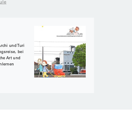
ule
rchi und Turi
gsreise, bei
che Art und
nlernen