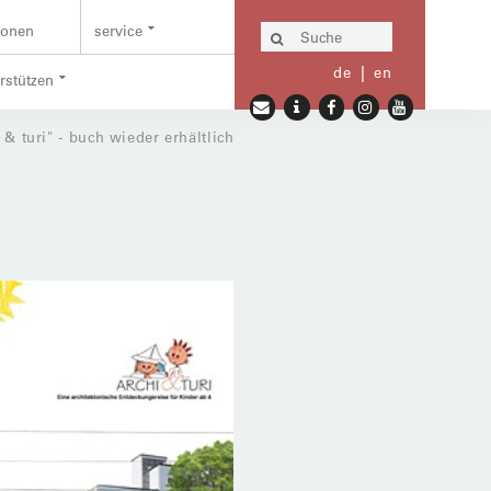
ionen
service
de
en
erstützen
 & turi" - buch wieder erhältlich