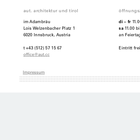
aut. architektur und tirol
öffnungs
im Adambräu
di – fr
11.
Lois Welzenbacher Platz 1
sa
11.00 bi
6020 Innsbruck, Austria
an Feiert
t +43 (512) 57 15 67
Eintritt fre
office@aut.cc
Impressum