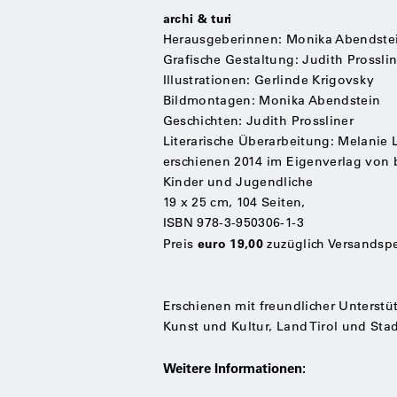
archi & turi
Herausgeberinnen: Monika Abendstein
Grafische Gestaltung: Judith Prosslin
Illustrationen: Gerlinde Krigovsky
Bildmontagen: Monika Abendstein
Geschichten: Judith Prossliner
Literarische Überarbeitung: Melanie 
erschienen 2014 im Eigenverlag von b
Kinder und Jugendliche
19 x 25 cm, 104 Seiten,
ISBN 978-3-950306-1-3
euro 19,00
Preis
zuzüglich Versandsp
Erschienen mit freundlicher Unterstü
Kunst und Kultur, Land Tirol und Sta
Weitere Informationen: