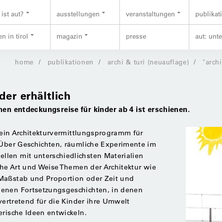
ist aut?
ausstellungen
veranstaltungen
publikat
n in tirol
magazin
presse
aut: unt
home
publikationen
archi & turi (neuauflage)
"archi
der erhältlich
hen entdeckungsreise für kinder ab 4 ist erschienen.
 ein Architekturvermittlungsprogramm für
 Über Geschichten, räumliche Experimente im
len mit unterschiedlichsten Materialien
sche Art und Weise Themen der Architektur wie
Maßstab und Proportion oder Zeit und
ienen Fortsetzungsgeschichten, in denen
lvertretend für die Kinder ihre Umwelt
erische Ideen entwickeln.