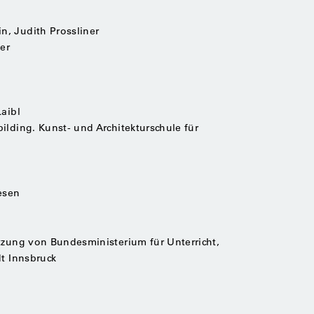
, Judith Prossliner
er
Laibl
ilding. Kunst- und Architekturschule für
esen
tzung von Bundesministerium für Unterricht,
dt Innsbruck