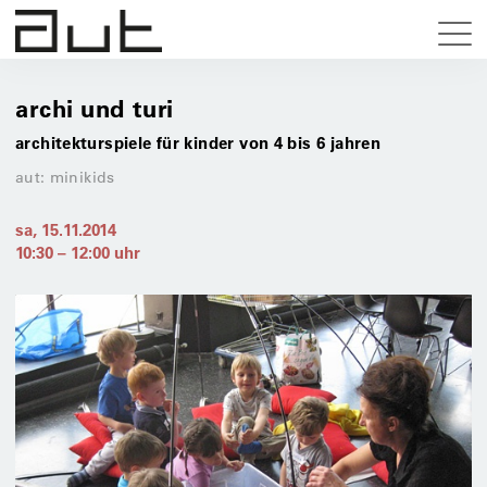
archi und turi
architekturspiele für kinder von 4 bis 6 jahren
aut: minikids
sa, 15.11.2014
10:30
–
12:00
uhr