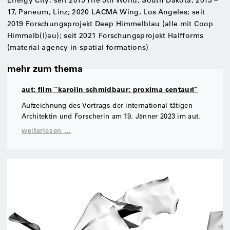
Energy City; seit 2015 The 5th World, South Dakota; 2013 –
17, Paneum, Linz; 2020 LACMA Wing, Los Angeles; seit
2019 Forschungsprojekt Deep Himmelblau (alle mit Coop
Himmelb(l)au); seit 2021 Forschungsprojekt Halfforms
(material agency in spatial formations)
mehr zum thema
aut: film "karolin schmidbaur: proxima centauri"
Aufzeichnung des Vortrags der international tätigen
Architektin und Forscherin am 19. Jänner 2023 im aut.
weiterlesen …