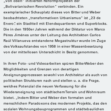
„von oben“ initiierten Reformprojekten der
„Bolivarianischen Revolution“ verbinden. Ein
exemplarischer Schauplatz dieses von Bitter und Weber
beobachteten „transformativen Urbanismus“ ist „23 de
Enero“, ein Stadtteil mit Elendsquartieren und Superblocks.
Die in den 1950er Jahren während der Diktatur von Marco
Péres Jiménes unter der Leitung des Architekten Carlos
Raúl Villanueva entstandene Megastruktur wurde im Zuge
des Volksaufstandes von 1958 in einer Massenbesetzung
von der mittellosen Unterschicht in Besitz genommen.
In ihren Foto- und Videoarbeiten spüren BitterWeber den
Möglichkeiten und Grenzen von derartigen
Aneignungsprozessen sowohl von Architektur als auch von
politischen Strukturen nach und stellen u. a. die Frage,
welches Potenzial die neuen Verfassung für die
Wiederaneignung von städtischem Terrain und Wohnraum
bietet. „Indem Bitter und Weber den formalen und
menschlichen Paradoxons des modernen Projekts, das den
sozialen Wohnungsbauprogrammen und städtebaulichen