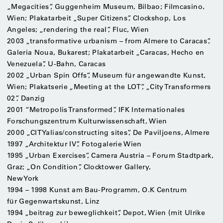
„Megacities”, Guggenheim Museum, Bilbao; Filmcasino,
Wien; Plakatarbeit „Super Citizens”, Clockshop, Los
Angeles; „rendering the real”, Fluc, Wien
2003 „transformative urbanism – from Almere to Caracas”,
Galeria Noua, Bukarest; Plakatarbeit „Caracas, Hecho en
Venezuela”, U-Bahn, Caracas
2002 „Urban Spin Offs”, Museum für angewandte Kunst,
Wien; Plakatserie „Meeting at the LOT”, „City Transformers
02”, Danzig
2001 “Metropolis Transformed”, IFK Internationales
Forschungszentrum Kulturwissenschaft, Wien
2000 „CITYalias/constructing sites”, De Paviljoens, Almere
1997 „Architektur IV”, Fotogalerie Wien
1995 „Urban Exercises”, Camera Austria – Forum Stadtpark,
Graz; „On Condition”, Clocktower Gallery,
New York
1994 – 1998 Kunst am Bau-Programm, O.K Centrum
für Gegenwartskunst, Linz
1994 „beitrag zur beweglichkeit”, Depot, Wien (mit Ulrike