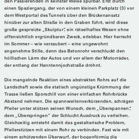
den Passierenden in keinster Weise spürbar. Erst durch
einen Spaziergang, der von einem kleinen Parkplatz (3) vor
dem Westportal des Tunnels über den Brückenansatz
hinüber zur alten Straße in den Graben führt, wird diese
große gespreizte „Skulptur“, ein rätselhaftes Wesen ohne
offensichtlich ergründbaren Zweck, erlebbar. Hier herrscht
im Sommer – wie verzaubert – eine ungewohnt
angenehme Stille, denn das Betonrohr verschluckt den
höllischen Lärm der Autos und vor allem der Motorräder,
der entlang der Hanntennjochstraße dröhnt.
Die mangelnde Reaktion eines abstrakten Rohrs auf die
Landschaft sowie die statisch ungünstige Krümmung der
Trasse ließen Sporschill von einer einfachen Rohrbrücke
Abstand nehmen. Die spannweitenverkürzenden, schrägen
Pfeiler unter stützen seinen Wunsch, dem „Überspannen“,
dem „Überspringen“ der Schlucht Ausdruck zu verleihen.
Gleichzeitig entsteht damit das gestalterische Problem,
Pfeilerstützen mit einem Rohr zu verbinden. Fast wie mit
einem schützenden Überwurf, der bogenförmig die