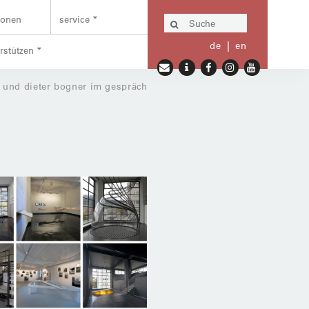
ionen
service
de
en
erstützen
er und dieter bogner im gespräch