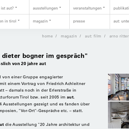
ist aut?
ausstellungen
veranstaltungen
publikat
n in tirol
magazin
presse
aut: unt
home
magazin
aut: film
arno ritt
nd dieter bogner im gespräch"
slich von 20 jahre aut
l von einer Gruppe engagierter
mit einem Vortrag von Friedrich Achleitner
att – damals noch in der Erlerstraße in
aut.
kturforum Tirol bzw. seit 2005 im
 Ausstellungen gezeigt und es fanden über
posien, "Vor-Ort"-Gespräche etc. – statt.
ut
die Ausstellung "20 Jahre architektur und