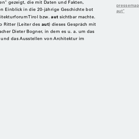
en" gezeigt, die mit Daten und Fakten,
pressemapp
Einblick in die 20-jährige Geschichte bot
aut"
aut
hitekturforum Tirol bzw.
sichtbar machte.
aut
o Ritter (Leiter des
) dieses Gespräch mit
her Dieter Bogner, in dem es u. a. um das
nd das Ausstellen von Architektur im