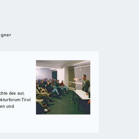
Bogner
chte des aut.
ekturforum Tirol
gen und