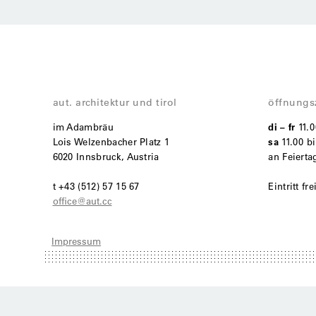
aut. architektur und tirol
öffnungs
im Adambräu
di – fr
11.
Lois Welzenbacher Platz 1
sa
11.00 bi
6020 Innsbruck, Austria
an Feiert
t +43 (512) 57 15 67
Eintritt fre
office@aut.cc
Impressum