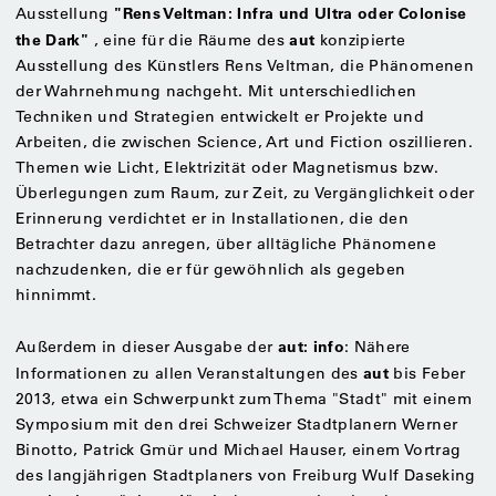
"Rens Veltman: Infra und Ultra oder Colonise
Ausstellung
the Dark"
aut
, eine für die Räume des
konzipierte
Ausstellung des Künstlers Rens Veltman, die Phänomenen
der Wahrnehmung nachgeht. Mit unterschiedlichen
Techniken und Strategien entwickelt er Projekte und
Arbeiten, die zwischen Science, Art und Fiction oszillieren.
Themen wie Licht, Elektrizität oder Magnetismus bzw.
Überlegungen zum Raum, zur Zeit, zu Vergänglichkeit oder
Erinnerung verdichtet er in Installationen, die den
Betrachter dazu anregen, über alltägliche Phänomene
nachzudenken, die er für gewöhnlich als gegeben
hinnimmt.
aut: info
Außerdem in dieser Ausgabe der
: Nähere
aut
Informationen zu allen Veranstaltungen des
bis Feber
2013, etwa ein Schwerpunkt zum Thema "Stadt" mit einem
Symposium mit den drei Schweizer Stadtplanern Werner
Binotto, Patrick Gmür und Michael Hauser, einem Vortrag
des langjährigen Stadtplaners von Freiburg Wulf Daseking