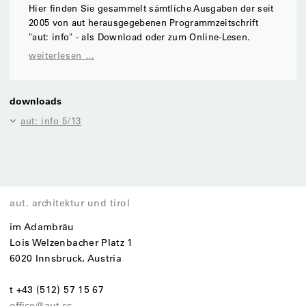
Hier finden Sie gesammelt sämtliche Ausgaben der seit
2005 von aut herausgegebenen Programmzeitschrift
"aut: info" - als Download oder zum Online-Lesen.
weiterlesen …
downloads
aut: info 5/13
aut. architektur und tirol
im Adambräu
Lois Welzenbacher Platz 1
6020 Innsbruck, Austria
t +43 (512) 57 15 67
office@aut.cc