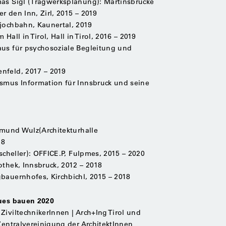
mas Sigl (Tragwerksplanung): Martinsbrücke
 den Inn, Zirl, 2015 – 2019
jochbahn, Kaunertal, 2019
all in Tirol, Hall in Tirol, 2016 – 2019
aus für psychosoziale Begleitung und
nfeld, 2017 – 2019
ismus Information für Innsbruck und seine
aimund Wulz(Architekturhalle
18
tscheller): OFFICE.P, Fulpmes, 2015 – 2020
othek, Innsbruck, 2012 – 2018
bauernhofes, Kirchbichl, 2015 – 2018
eues bauen 2020
ZiviltechnikerInnen | Arch+Ing Tirol und
Zentralvereinigung der ArchitektInnen