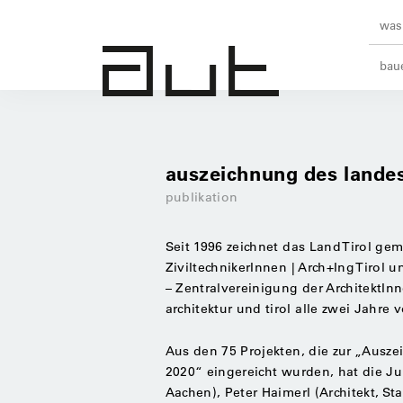
was 
baue
auszeichnung des landes
publikation
Seit 1996 zeichnet das Land Tirol g
ZiviltechnikerInnen | Arch+Ing Tirol u
– Zentralvereinigung der ArchitektIn
architektur und tirol alle zwei Jahre v
Aus den
75
Projekten, die zur „Ausze
2020“ eingereicht wurden, hat die J
Aachen), Peter Haimerl (Architekt, S