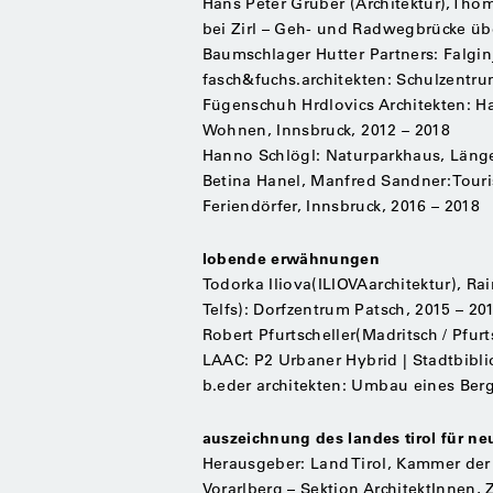
Hans Peter Gruber (Architektur),Tho
bei Zirl – Geh- und Radwegbrücke über
Baumschlager Hutter Partners: Falgin
fasch&fuchs.architekten: Schulzentrum H
Fügenschuh Hrdlovics Architekten: H
Wohnen, Innsbruck, 2012 – 2018
Hanno Schlögl: Naturparkhaus, Länge
Betina Hanel, Manfred Sandner: Tour
Feriendörfer, Innsbruck, 2016 – 2018
lobende erwähnungen
Todorka Iliova(ILIOVAarchitektur), R
Telfs): Dorfzentrum Patsch, 2015 – 20
Robert Pfurtscheller(Madritsch / Pfur
LAAC: P2 Urbaner Hybrid | Stadtbibli
b.eder architekten: Umbau eines Berg
auszeichnung des landes tirol für n
Herausgeber: Land Tirol, Kammer der 
Vorarlberg – Sektion ArchitektInnen, 