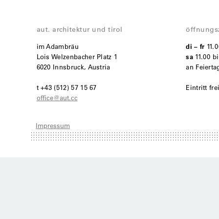
aut. architektur und tirol
öffnungs
im Adambräu
di – fr
11.
Lois Welzenbacher Platz 1
sa
11.00 bi
6020 Innsbruck, Austria
an Feiert
t +43 (512) 57 15 67
Eintritt fre
office@aut.cc
Impressum