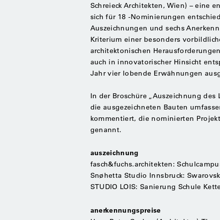
Schreieck Architekten, Wien) – eine
sich für 18 -Nominierungen entschie
Auszeichnungen und sechs Anerkenn
Kriterium einer besonders vorbildli
architektonischen Herausforderungen 
auch in innovatorischer Hinsicht ent
Jahr vier lobende Erwähnungen aus
In der Broschüre „Auszeichnung des 
die ausgezeichneten Bauten umfasse
kommentiert, die nominierten Projek
genannt.
auszeichnung
fasch&fuchs.architekten: Schulcampus
Snøhetta Studio Innsbruck: Swarovsk
STUDIO LOIS: Sanierung Schule Kette
anerkennungspreise