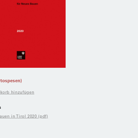
rtospesen)
korb hinzufügen
s
uen in Tirol 2020 (pdf)