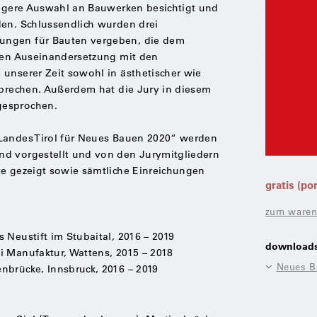
 engere Auswahl an Bauwerken besichtigt und
den. Schlussendlich wurden drei
ungen für Bauten vergeben, die dem
chen Auseinandersetzung mit den
unserer Zeit sowohl in ästhetischer wie
sprechen. Außerdem hat die Jury in diesem
gesprochen.
Landes Tirol für Neues Bauen 2020“ werden
nd vorgestellt und von den Jurymitgliedern
te gezeigt sowie sämtliche Einreichungen
gratis (po
zum waren
 Neustift im Stubaital, 2016 – 2019
download
i Manufaktur, Wattens, 2015 – 2018
Neues Ba
nbrücke, Innsbruck, 2016 – 2019