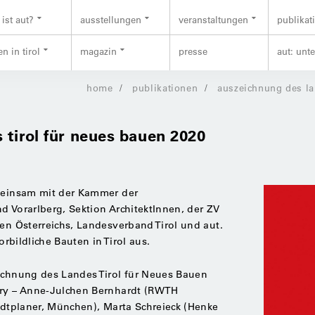
ist aut?
ausstellungen
veranstaltungen
publikat
n in tirol
magazin
presse
aut: unt
home
publikationen
auszeichnung des la
 tirol für neues bauen 2020
emeinsam mit der Kammer der
nd Vorarlberg, Sektion ArchitektInnen, der ZV
nen Österreichs, Landesverband Tirol und aut.
orbildliche Bauten in Tirol aus.
ichnung des Landes Tirol für Neues Bauen
ury – Anne-Julchen Bernhardt (RWTH
tadtplaner, München), Marta Schreieck (Henke