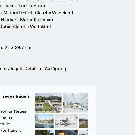
. architektur und tirol
h Marina Treichl, Claudia Wedekind
 Haimerl, Marta Schreieck
tterer, Claudia Wedekind
n, 21 x 29,7 cm
teht als pdf-Datei zur Verfügung.
ür neues bauen
rol für Neues
hnungen
chule
ktur) und 6