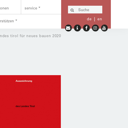
ionen
service
de
en
erstützen
ndes tirol für neues bauen 2020