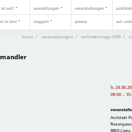
ist aut?
ausstellungen
veranstaltungen
publikat
n in tirol
magazin
presse
aut: unt
home
veranstaltungen
architekturtage 2019
z
l mandler
fr, 24.05.2
09:00
–
15
veranstalt
Architekt 
Rosengass
9900 Lienz