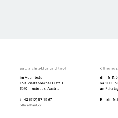
aut. architektur und tirol
öffnungs
im Adambräu
di – fr
11.
Lois Welzenbacher Platz 1
sa
11.00 bi
6020 Innsbruck, Austria
an Feiert
t +43 (512) 57 15 67
Eintritt fre
office@aut.cc