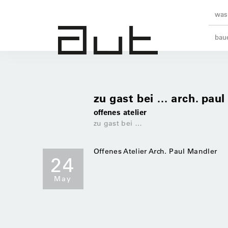
was 
baue
zu gast bei … arch. pau
offenes atelier
zu gast bei …
Offenes Atelier Arch. Paul Mandler
24
May