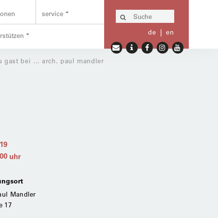
ionen
service
de
en
erstützen
u gast bei … arch. paul mandler
019
:00
uhr
ungsort
Paul Mandler
e 17