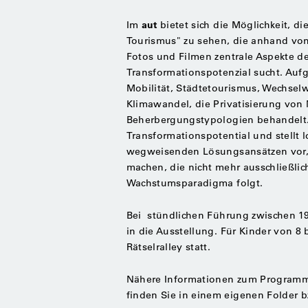
aut
Im
bietet sich die Möglichkeit, di
Tourismus" zu sehen, die anhand von 
Fotos und Filmen zentrale Aspekte d
Transformationspotenzial sucht. Aufg
Mobilität, Städtetourismus, Wechselw
Klimawandel, die Privatisierung von
Beherbergungstypologien behandelt. 
Transformationspotential und stellt l
wegweisenden Lösungsansätzen vor, d
machen, die nicht mehr ausschließl
Wachstumsparadigma folgt.
Bei
stündlichen Führung zwischen 19
in die Ausstellung. Für Kinder von 8
Rätselralley statt.
Nähere Informationen zum Programm
finden Sie in einem eigenen Folder 