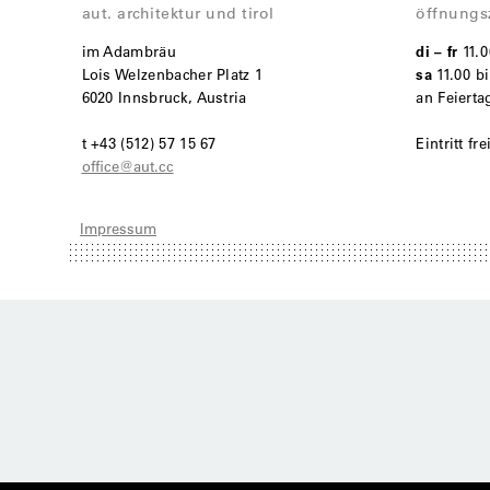
aut. architektur und tirol
öffnungs
im Adambräu
di – fr
11.
Lois Welzenbacher Platz 1
sa
11.00 bi
6020 Innsbruck, Austria
an Feiert
t +43 (512) 57 15 67
Eintritt fre
office@aut.cc
Impressum