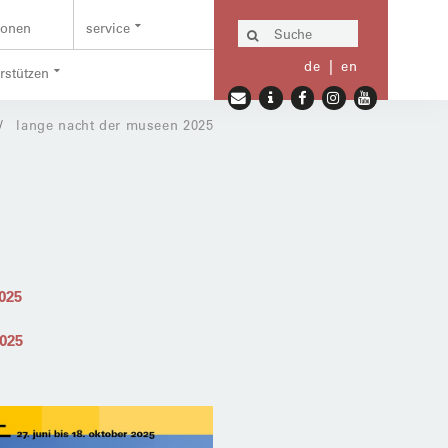
ionen
service
de
en
erstützen
lange nacht der museen 2025
2025
2025