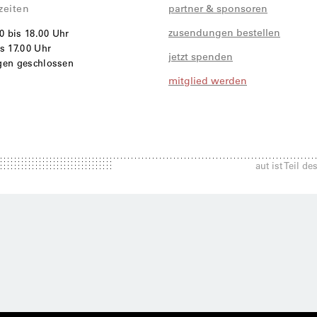
zeiten
partner & sponsoren
zusendungen bestellen
00 bis 18.00 Uhr
s 17.00 Uhr
jetzt spenden
agen geschlossen
mitglied werden
i
aut ist Teil d