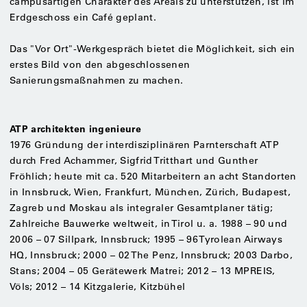
campusartigen Charakter des Areals zu unterstützen, ist im
Erdgeschoss ein Café geplant.
Das "Vor Ort"-Werkgespräch bietet die Möglichkeit, sich ein
erstes Bild von den abgeschlossenen
Sanierungsmaßnahmen zu machen.
ATP architekten ingenieure
1976 Gründung der interdisziplinären Parnterschaft ATP
durch Fred Achammer, Sigfrid Tritthart und Gunther
Fröhlich; heute mit ca. 520 Mitarbeitern an acht Standorten
in Innsbruck, Wien, Frankfurt, München, Zürich, Budapest,
Zagreb und Moskau als integraler Gesamtplaner tätig;
Zahlreiche Bauwerke weltweit, in Tirol u. a. 1988 – 90 und
2006 – 07 Sillpark, Innsbruck; 1995 – 96 Tyrolean Airways
HQ, Innsbruck; 2000 – 02 The Penz, Innsbruck; 2003 Darbo,
Stans; 2004 – 05 Gerätewerk Matrei; 2012 – 13 MPREIS,
Völs; 2012 – 14 Kitzgalerie, Kitzbühel