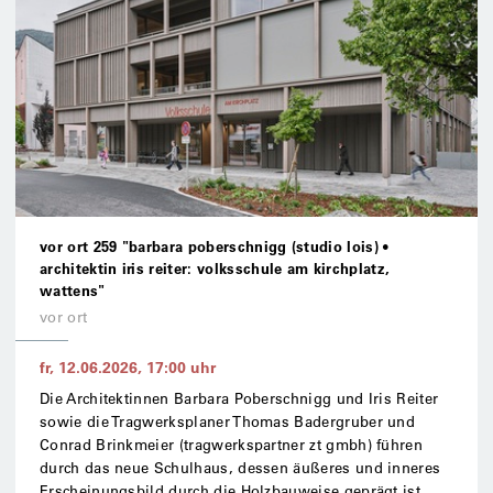
vor ort 259 "barbara poberschnigg (studio lois) •
architektin iris reiter: volksschule am kirchplatz,
wattens"
vor ort
fr, 12.06.2026
,
17:00
uhr
Die Architektinnen Barbara Poberschnigg und Iris Reiter
sowie die Tragwerksplaner Thomas Badergruber und
Conrad Brinkmeier (tragwerkspartner zt gmbh) führen
durch das neue Schulhaus, dessen äußeres und inneres
Erscheinungsbild durch die Holzbauweise geprägt ist.