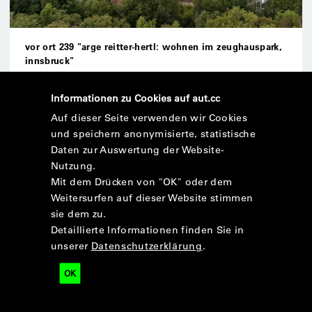
vor ort 239 "arge reitter-hertl: wohnen im zeughauspark,
innsbruck"
vor ort
Informationen zu Cookies auf aut.cc
fr, 24.05.2024
,
17:00
uhr
Auf dieser Seite verwenden wir Cookies
Führung mit den Architekt*innen durch das direkt neben
und speichern anonymisierte, statistische
dem historischen Zeughaus liegende Wohnbauprojekt.
Daten zur Auswertung der Website-
Nutzung.
Mit dem Drücken von "OK" oder dem
Weitersurfen auf dieser Website stimmen
sie dem zu.
Detaillierte Informationen finden Sie in
unserer
Datenschutzerklärung
.
OK