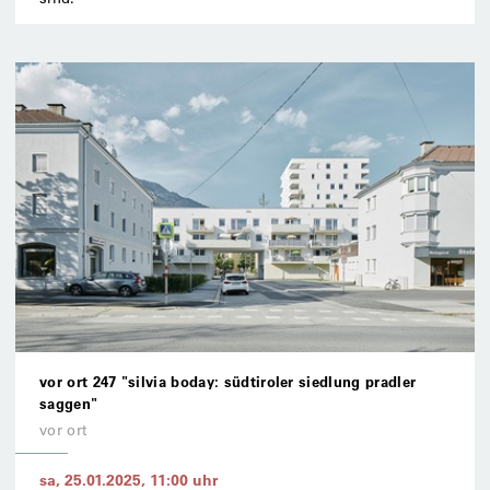
vor ort 247 "silvia boday: südtiroler siedlung pradler
saggen"
vor ort
sa, 25.01.2025
,
11:00
uhr