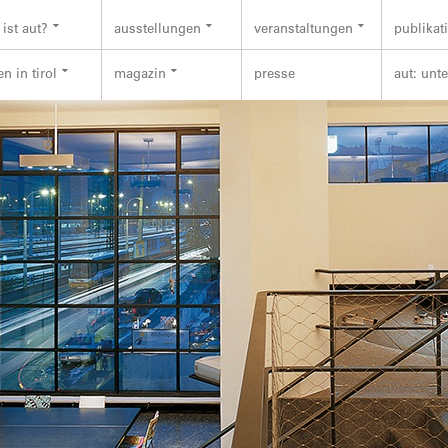
ist aut?
ausstellungen
veranstaltungen
publikat
n in tirol
magazin
presse
aut: unt