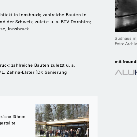
hitekt in Innsbruck; zahlreiche Bauten in
und der Schweiz, zuletzt u. a. BTV Dornbirn;
se, Innsbruck
Sudhaus mi
Foto: Archi
mit freund
ck; zahlreiche Bauten zuletzt u. a.
, Zahna-Elster (D); Sanierung
räche führen
gestellte