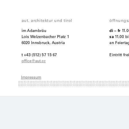
aut. architektur und tirol
öffnungs
im Adambräu
di – fr
11.
Lois Welzenbacher Platz 1
sa
11.00 bi
6020 Innsbruck, Austria
an Feiert
t +43 (512) 57 15 67
Eintritt fre
office@aut.cc
Impressum