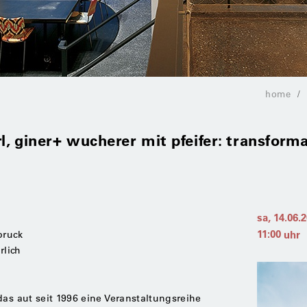
home
rl, giner+ wucherer mit pfeifer: transfor
sa, 14.06.
11:00
uhr
bruck
rlich
das aut seit 1996 eine Veranstaltungsreihe