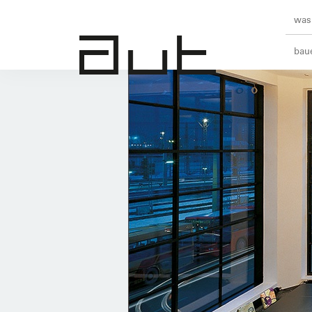
was 
baue