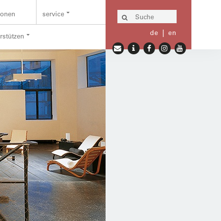
ionen
service
de
en
erstützen