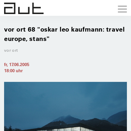
vor ort 68 "oskar leo kaufmann: travel
europe, stans"
vor ort
fr, 17.06.2005
18:00
uhr