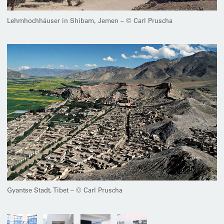
Lehmhochhäuser in Shibam, Jemen – © Carl Pruscha
Gyantse Stadt, Tibet – © Carl Pruscha