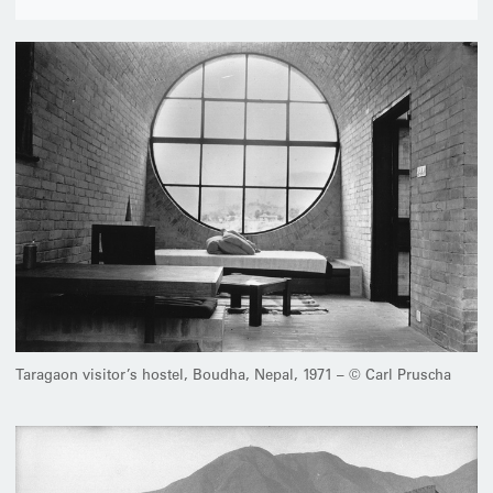
Taragaon visitor’s hostel, Boudha, Nepal, 1971 – © Carl Pruscha