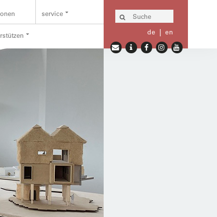
ionen
service
de
en
erstützen