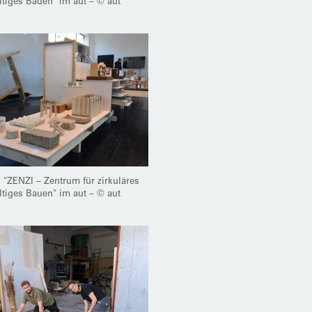
ltiges Bauen" im aut – © aut
 "ZENZI – Zentrum für zirkuläres
ltiges Bauen" im aut – © aut