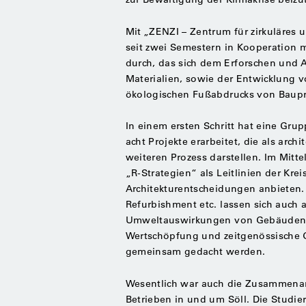
Mit „ZENZI – Zentrum für zirkuläres 
seit zwei Semestern in Kooperation 
durch, das sich dem Erforschen und
Materialien, sowie der Entwicklung 
ökologischen Fußabdrucks von Baupr
In einem ersten Schritt hat eine Gr
acht Projekte erarbeitet, die als arc
weiteren Prozess darstellen. Im Mitt
„R-Strategien“ als Leitlinien der Krei
Architekturentscheidungen anbieten. 
Refurbishment etc. lassen sich auch
Umweltauswirkungen von Gebäuden er
Wertschöpfung und zeitgenössische
gemeinsam gedacht werden.
Wesentlich war auch die Zusammenar
Betrieben in und um Söll. Die Studie