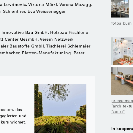
a Lovrinovic, Viktoria Märkl, Verena Mazagg,
ti Schlenther, Eva Weissenegger
fotoalbum
 Innovative Bau GmbH, Holzbau Fischler e.
itt Center GesmbH, Verein Netzwerk
er Baustoffe GmbH, Tischlerei Schlemaier
embacher, Platten-Manufaktur Ing. Peter
pressema
"architekt
posium, das
"zenzi"
ngagierten und
skurs widmet.
in koopera