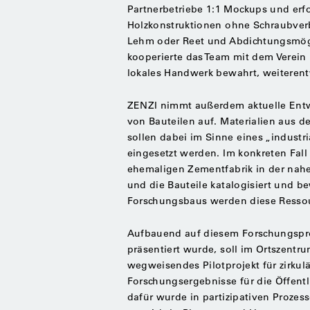
Partnerbetriebe 1:1 Mockups und erfo
Holzkonstruktionen ohne Schraubve
Lehm oder Reet und Abdichtungsmögl
kooperierte das Team mit dem Verein 
lokales Handwerk bewahrt, weiterentw
ZENZI nimmt außerdem aktuelle Entw
von Bauteilen auf. Materialien aus
sollen dabei im Sinne eines „indust
eingesetzt werden. Im konkreten Fall
ehemaligen Zementfabrik in der nahe
und die Bauteile katalogisiert und b
Forschungsbaus werden diese Ressou
Aufbauend auf diesem Forschungsproje
präsentiert wurde, soll im Ortszentr
wegweisendes Pilotprojekt für zirkul
Forschungsergebnisse für die Öffentl
dafür wurde in partizipativen Proze