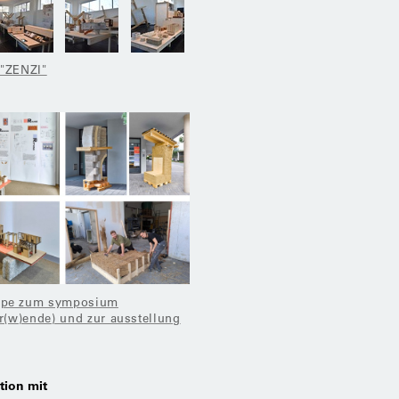
 "ZENZI"
ppe zum symposium
ur(w)ende) und zur ausstellung
tion mit