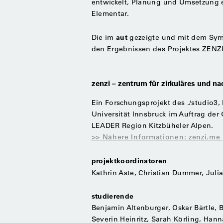
entwickelt, Planung und Umsetzung e
Elementar.
aut
Die im
gezeigte und mit dem Symp
den Ergebnissen des Projektes ZENZI
zenzi – zentrum für zirkuläres und n
Ein Forschungsprojekt des ./studio3, 
Universität Innsbruck im Auftrag der
LEADER Region Kitzbüheler Alpen.
>> Nähere Informationen: zenzi.me
projektkoordinatoren
Kathrin Aste, Christian Dummer, Julia
studierende
Benjamin Altenburger, Oskar Bärtle,
Severin Heinritz, Sarah Körling, Hann