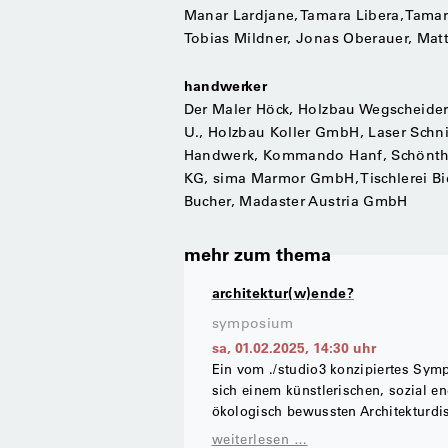
Manar Lardjane, Tamara Libera, Tamar
Tobias Mildner, Jonas Oberauer, Mat
handwerker
Der Maler Höck, Holzbau Wegscheider
U., Holzbau Koller GmbH, Laser Schn
Handwerk, Kommando Hanf, Schönthal
KG, sima Marmor GmbH, Tischlerei Bi
Bucher, Madaster Austria GmbH
mehr zum thema
architektur(w)ende?
symposium
sa, 01.02.2025
,
14:30
uhr
Ein vom ./studio3 konzipiertes Sym
sich einem künstlerischen, sozial e
ökologisch bewussten Architekturdi
weiterlesen …