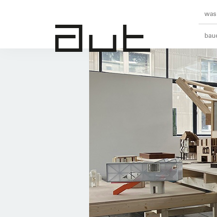
was 
baue