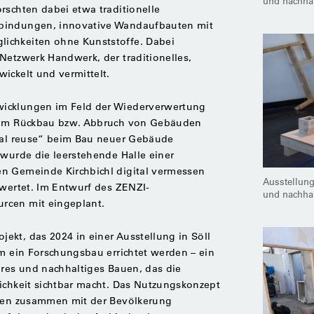
und nach­ha
rschten dabei etwa traditionelle
rbindungen, innovative Wandaufbauten mit
ichkeiten ohne Kunststoffe. Dabei
Netzwerk Handwerk, der traditionelles,
ickelt und vermittelt.
icklungen im Feld der Wiederverwertung
 dem Rückbau bzw. Abbruch von Gebäuden
rial reuse“ beim Bau neuer Gebäude
 wurde die leerstehende Halle einer
n Gemeinde Kirchbichl digital vermessen
Ausstellung
ewertet. Im Entwurf des ZENZI-
und nach­ha
rcen mit eingeplant.
kt, das 2024 in einer Ausstellung in Söll
um ein Forschungsbau errichtet werden – ein
äres und nachhaltiges Bauen, das die
ichkeit sichtbar macht. Das Nutzungskonzept
ssen zusammen mit der Bevölkerung