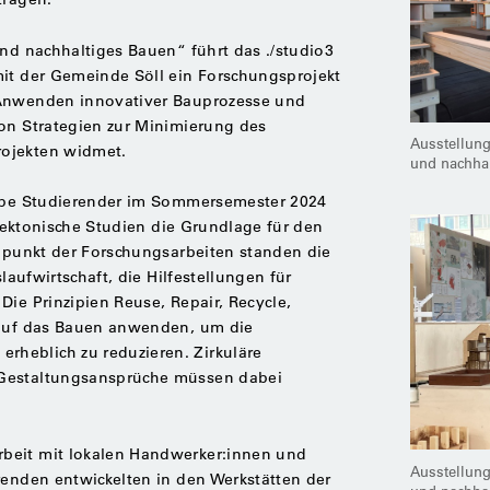
und nachhaltiges Bauen“ führt das ./studio3
mit der Gemeinde Söll ein Forschungsprojekt
 Anwenden innovativer Bauprozesse und
von Strategien zur Minimierung des
Ausstellung
ojekten widmet.
und nach­ha
uppe Studierender im Sommersemester 2024
hitektonische Studien die Grundlage für den
elpunkt der Forschungsarbeiten standen die
slaufwirtschaft, die Hilfestellungen für
Die Prinzipien Reuse, Repair, Recycle,
 auf das Bauen anwenden, um die
heblich zu reduzieren. Zirkuläre
 Gestaltungsansprüche müssen dabei
beit mit lokalen Handwerker:innen und
Ausstellung
renden entwickelten in den Werkstätten der