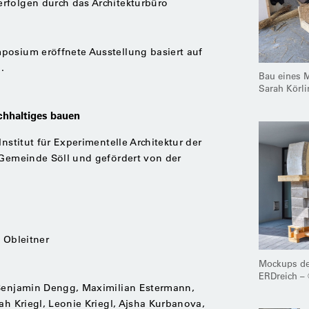
rfolgen durch das Architekturbüro
osium eröffnete Ausstellung basiert auf
.
Bau eines 
Sarah Körli
achhaltiges bauen
Institut für Experimentelle Architektur der
 Gemeinde Söll und gefördert von der
 Obleitner
Mockups der
ERDreich –
 Benjamin Dengg, Maximilian Estermann,
ah Kriegl, Leonie Kriegl, Ajsha Kurbanova,