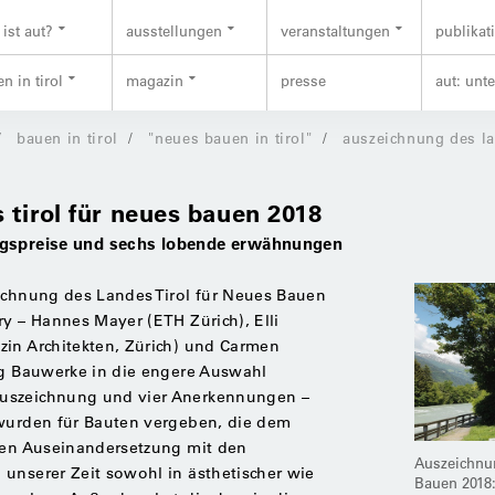
ist aut?
ausstellungen
veranstaltungen
publikat
n in tirol
magazin
presse
aut: unt
bauen in tirol
"neues bauen in tirol"
auszeichnung des la
 tirol für neues bauen 2018
ngspreise und sechs lobende erwähnungen
eichnung des Landes Tirol für Neues Bauen
ry – Hannes Mayer (ETH Zürich), Elli
zin Architekten, Zürich) und Carmen
ig Bauwerke in die engere Auswahl
uszeichnung und vier Anerkennungen –
 wurden für Bauten vergeben, die dem
chen Auseinandersetzung mit den
Auszeichnun
unserer Zeit sowohl in ästhetischer wie
Bauen 2018: