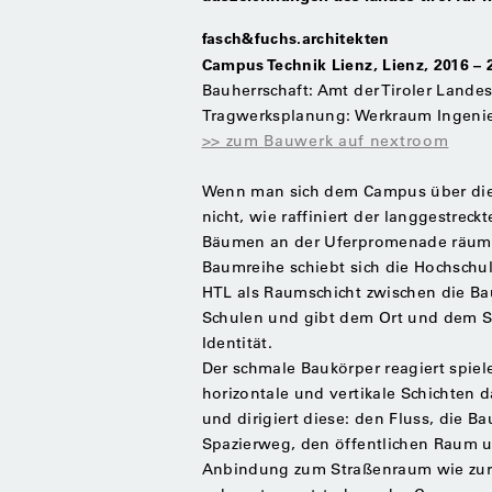
fasch&fuchs.architekten
Campus Technik Lienz, Lienz, 2016 – 
Bauherrschaft: Amt der Tiroler Lande
Tragwerksplanung: Werkraum Ingeni
>> zum Bauwerk auf nextroom
Wenn man sich dem Campus über die 
nicht, wie raffiniert der langgestrec
Bäumen an der Uferpromenade räumli
Baumreihe schiebt sich die Hochschu
HTL als Raumschicht zwischen die B
Schulen und gibt dem Ort und dem S
Identität.
Der schmale Baukörper reagiert spiel
horizontale und vertikale Schichten 
und dirigiert diese: den Fluss, die 
Spazierweg, den öffentlichen Raum u
Anbindung zum Straßenraum wie zur 