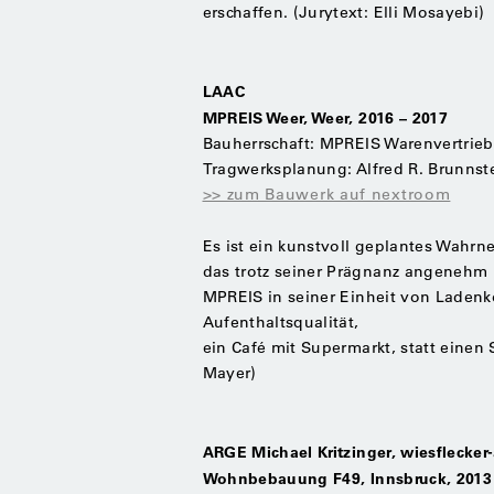
erschaffen. (Jurytext: Elli Mosayebi)
LAAC
MPREIS Weer, Weer, 2016 – 2017
Bauherrschaft: MPREIS Warenvertri
Tragwerksplanung: Alfred R. Brunnst
>> zum Bauwerk auf nextroom
Es ist ein kunstvoll geplantes Wahrn
das ­trotz seiner Prägnanz angenehm 
MPREIS in seiner Einheit von Ladenk
Aufenthaltsqualität,
ein Café mit Supermarkt, statt einen
Mayer)
ARGE Michael Kritzinger, wiesflecker
Wohnbebauung F49, Innsbruck, 2013 