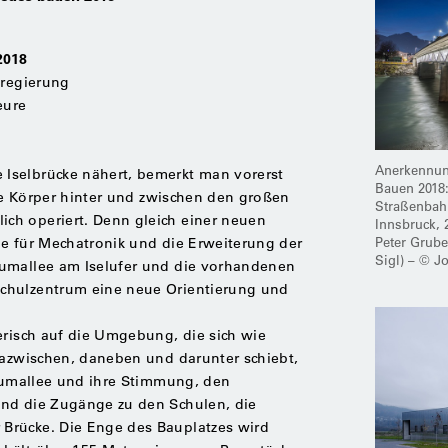
2018
sregierung
eure
Anerkennung
Iselbrücke nähert, bemerkt man vorerst
Bauen 2018:
kte Körper hinter und zwischen den großen
Straßenbah
ch operiert. Denn gleich einer neuen
Innsbruck, 
Peter Grub
le für Mechatronik und die Erweiterung der
Sigl) – © J
aumallee am Iselufer und die vorhandenen
chulzentrum eine neue Orientierung und
erisch auf die Umgebung, die sich wie
dazwischen, daneben und darunter schiebt,
Baumallee und ihre Stimmung, den
nd die Zugänge zu den Schulen, die
Brücke. Die Enge des Bauplatzes wird