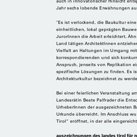
auch in innovatorischer Hinsicht ent
Jahr sechs lobende Erwähnungen au
"Es ist verlockend, die Baukultur ei
einheitlichen, lokal geprägten Bauwe
JurorInnen die Arbeit erleichtert, Äh
Land tätigen ArchitektInnen entziehen
Vielfalt an Haltungen im Umgang mit
korrespondierenden und sich konkur
Anspruch, jenseits von Replikation 
spezifische Lösungen zu finden. Es is
Architekturkultur bezeichnet zu werd
Bei einer feierlichen Veranstaltung 
Landesrätin Beate Palfrader die Ent
UrheberInnen der ausgezeichneten B
Urkunde überreicht. Im Anschluss wu
Tirol“ eröffnet, in der alle eingereic
auszeichnungen des landes tirol für 