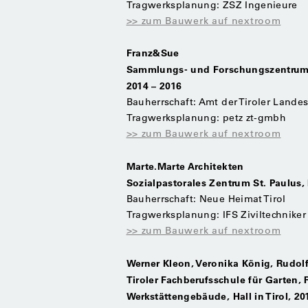
Tragwerksplanung: ZSZ Ingenieure
>> zum Bauwerk auf nextroom
Franz&Sue
Sammlungs- und Forschungszentrum de
2014 – 2016
Bauherrschaft: Amt der Tiroler Lande
Tragwerksplanung: petz zt-gmbh
>> zum Bauwerk auf nextroom
Marte.Marte Architekten
Sozialpastorales Zentrum St. Paulus,
Bauherrschaft: Neue Heimat Tirol
Tragwerksplanung: IFS Ziviltechniker
>> zum Bauwerk auf nextroom
Werner Kleon, Veronika König, Rudol
Tiroler Fachberufsschule für Garten
Werkstättengebäude, Hall in Tirol, 20