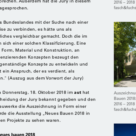
sprechen. Außerdem hat die Jury in diesem
2016 – 2018 
fasch&fuchs
sgesprochen.
nes Bundeslandes mit der Suche nach einer
ise zu verbinden, es hätte uns als
nliches vergleichbar gemacht. Doch die im
 sich einer solchen Klassifizierung. Eine
 Form, Material und Konstruktion, an
renzierenden Konzepten bezeugt den
eigenständige Konzepte zu entwickeln und
t ein Anspruch, der es verdient, als
en." (Auszug aus dem Vorwort der Jury)
aut
am Donnerstag, 18. Oktober 2018 im
hat
Auszeichnun
Bauen 2018:
scheidung der Jury bekannt gegeben und den
2016 – 2018 
auwerke die Auszeichnung in Form einer
fasch&fuchs
rde die Ausstellung „Neues Bauen 2018 in
hten Projekte zu sehen waren.
neues bauen 2018