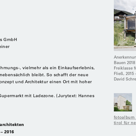
ebs GmbH
einer
Anerkennung
Bauen 2018
ehmungs-, vielmehr als ein Einkaufserlebnis,
Freiklasse f
Fließ, 2015 
nebensächlich bleibt. So schafft der neue
David Schre
onzept und Architektur einen Ort mit hoher
 Supermarkt mit Ladezone. (Jurytext: Hannes
fotoalbum
tirol für 
-architekten
– 2016