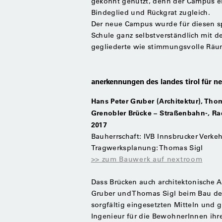
gekonnt genutzt, denn der Campus er
Bindeglied und Rückgrat zugleich.
Der neue Campus wurde für diesen sp
Schule ganz selbstverständlich mit 
gegliederte wie stimmungsvolle Räum
anerkennungen des landes tirol für n
Hans Peter Gruber (Architektur), Th
Grenobler Brücke – Straßenbahn-, Ra
2017
Bauherrschaft: IVB Innsbrucker Verk
Tragwerksplanung: Thomas Sigl
>> zum Bauwerk auf nextroom
Dass Brücken auch architektonische A
Gruber und Thomas Sigl beim Bau der
sorgfältig eingesetzten ­Mitteln und 
Ingenieur für die BewohnerInnen ihr