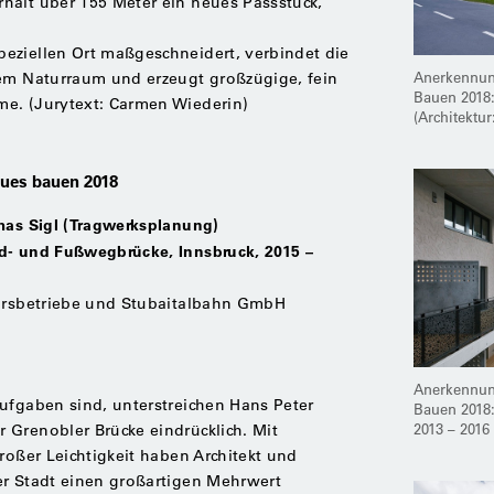
hält über 155 Meter ein neues Passstück,
eziellen Ort maßgeschneidert, verbindet die
Anerkennung
dem Naturraum und erzeugt großzügige, fein
Bauen 2018:
e. (Jurytext: Carmen Wiederin)
(Architektu
eues bauen 2018
omas Sigl (Tragwerksplanung)
d- und Fußwegbrücke, Innsbruck, 2015 –
ehrsbetriebe und ­Stubaitalbahn GmbH
Anerkennung
ufgaben sind, unterstreichen Hans Peter
Bauen 2018
2013 – 2016
 Grenobler Brücke eindrücklich. Mit
großer Leichtigkeit haben Architekt und
er Stadt einen großartigen Mehrwert