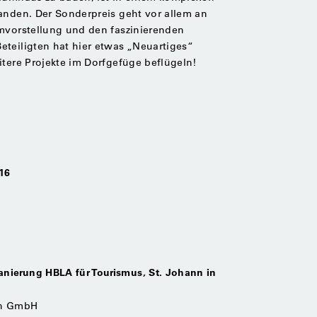
anden. Der Sonderpreis geht vor allem an
umvorstellung und den faszinierenden
eteiligten hat hier etwas „Neuartiges“
itere Projekte im Dorfgefüge beflügeln!
016
nierung HBLA für Tourismus, St. Johann in
en GmbH