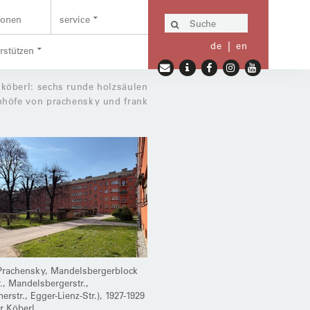
ionen
service
de
en
erstützen
 köberl: sechs runde holzsäulen
höfe von prachensky und frank
Prachensky, Mandelsbergerblock
r., Mandelsbergerstr.,
rstr., Egger-Lienz-Str.), 1927-1929
r Köberl