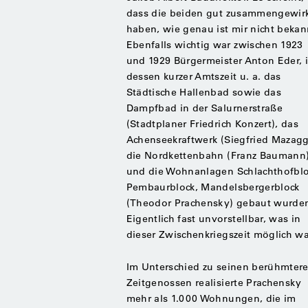
dass die beiden gut zusammengewir
haben, wie genau ist mir nicht bekan
Ebenfalls wichtig war zwischen 1923
und 1929 Bürgermeister Anton Eder, 
dessen kurzer Amtszeit u. a. das
Städtische Hallenbad sowie das
Dampfbad in der Salurnerstraße
(Stadtplaner Friedrich Konzert), das
Achenseekraftwerk (Siegfried Mazagg
die Nordkettenbahn (Franz Baumann
und die Wohnanlagen Schlachthofblo
Pembaurblock, Mandelsbergerblock
(Theodor Prachensky) gebaut wurde
Eigentlich fast unvorstellbar, was in
dieser Zwischenkriegszeit möglich wa
Im Unterschied zu seinen berühmter
Zeitgenossen realisierte Prachensky
mehr als 1.000 Wohnungen, die im