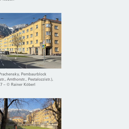
Prachensky, Pembaurblock
r., Amthorstr., Pestalozzistr.),
27 – © Rainer Köberl