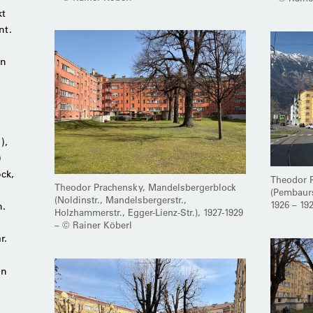
kt
nt.
in
),
)
ck,
Theodor 
Theodor Prachensky, Mandelsbergerblock
(Pembaurst
(Noldinstr., Mandelsbergerstr.,
1926 – 19
n.
Holzhammerstr., Egger-Lienz-Str.), 1927-1929
– © Rainer Köberl
r.
en