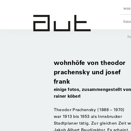
was 
baue
h
wohnhöfe von theodor
prachensky und josef
frank
einige fotos, zusammengestellt vo
rainer köberl
Theodor Prachensky (1888 – 1970)
war
1913 bis 1953
als Innsbrucker
Stadtplaner tätig. Zur gleichen Zeit 
Jakob Albert Baudirektor. Es scheint,