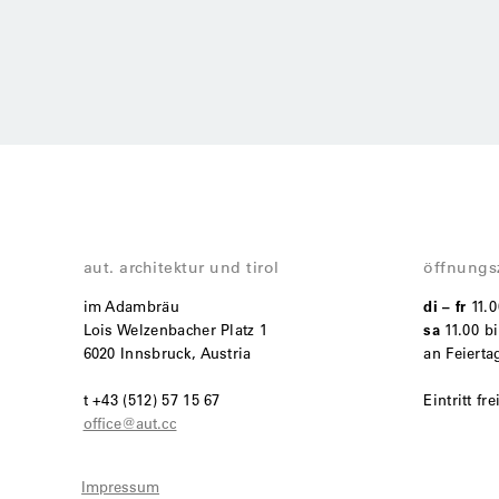
aut. architektur und tirol
öffnungs
im Adambräu
di – fr
11.
Lois Welzenbacher Platz 1
sa
11.00 bi
6020 Innsbruck, Austria
an Feiert
t +43 (512) 57 15 67
Eintritt fre
office@aut.cc
Impressum