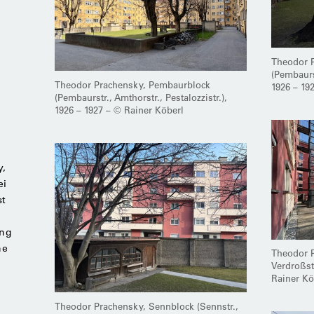
Theodor 
(Pembaurst
Theodor Prachensky, Pembaurblock
1926 – 19
(Pembaurstr., Amthorstr., Pestalozzistr.),
1926 – 1927 – © Rainer Köberl
y,
ei
st
ung
ne
Theodor P
Verdroßst
Rainer Kö
Theodor Prachensky, Sennblock (Sennstr.,