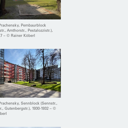
Prachensky, Pembaurblock
r., Amthorstr., Pestalozzistr.),
27 – © Rainer Köberl
rachensky, Sennblock (Sennstr.,
r., Gutenbergstr.), 1930-1932 – ©
berl