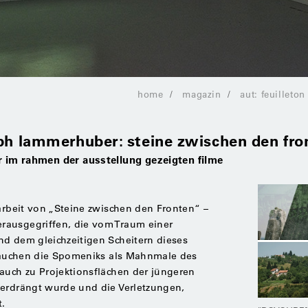
home
magazin
aut: feuilleton
oph lammerhuber: steine zwischen den fro
r im rahmen der ausstellung gezeigten filme
tarbeit von „Steine zwischen den Fronten“ –
rausgegriffen, die vom Traum einer
nd dem gleichzeitigen Scheitern dieses
t tauchen die Spomeniks als Mahnmale des
auch zu Projektionsflächen der jüngeren
verdrängt wurde und die Verletzungen,
t.