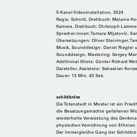
5-Kanal Videoinstallation, 2024
Regie, Schnitt, Drehbuch: Melanie Ho
Kamera, Drehbuch: Christoph Lamme
Sprecher:innen: Tamara Mijatović, Sa
Übersetzungen: Oliver Steininger, Ta
Musik, Sounddesign: Daniel Riegler 
Sounddesign, Mastering: Sergey Ma
Additional Shots: Günter Richard Wet
Darsteller, Assistenz: Sebastian Konze
Dauer: 13 Min. 43 Sek.
schildkröte
Die Totenstadt in Mostar ist ein Fri
die Besatzungsmächte gefallenen Wi
wiederholte Verwüstung des Denkmals 
physischen Vernichtung von Ethnien a
Der immergleiche Gang der Schildkrö