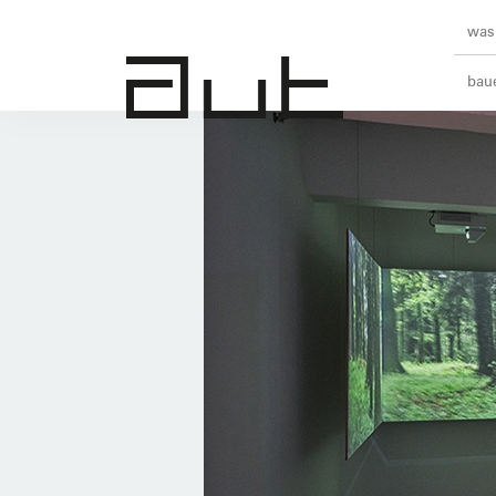
was 
baue