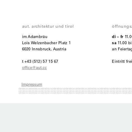
aut. architektur und tirol
öffnungs
im Adambräu
di – fr
11.
Lois Welzenbacher Platz 1
sa
11.00 bi
6020 Innsbruck, Austria
an Feiert
t +43 (512) 57 15 67
Eintritt fre
office@aut.cc
Impressum