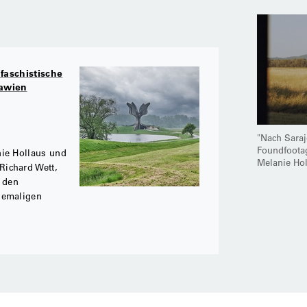
faschistische
lawien
"Nach Saraj
Foundfootag
nie Hollaus und
Melanie Ho
Richard Wett,
t den
hemaligen