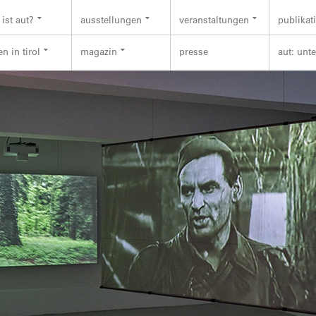
ist aut?
ausstellungen
veranstaltungen
publikat
n in tirol
magazin
presse
aut: unt