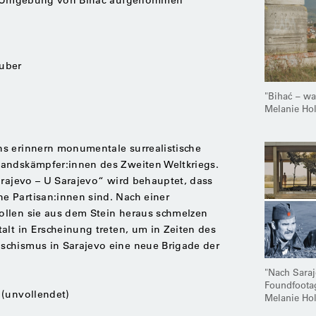
uber
"Bihać – war
Melanie Ho
s erinnern monumentale surrealistische
tandskämpfer:innen des Zweiten Weltkriegs.
arajevo – U Sarajevo“ wird behauptet, dass
 Partisan:innen sind. Nach einer
llen sie aus dem Stein heraus schmelzen
alt in Erscheinung treten, um in Zeiten des
schismus in Sarajevo eine neue Brigade der
"Nach Saraj
Foundfootag
 (unvollendet)
Melanie Ho
s