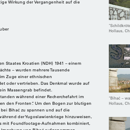
tige Wirkung der Vergangenheit auf die
"Schildkröt
uber
Hollaus, C
 Staates Kroatien (NDH) 1941 – einem
ächte – wurden mehrere Tausende
im Zuge einer ethnischen
et oder vertrieben. Das Denkmal wurde auf
 ein Massengrab befindet.
standen während einer Recherchefahrt im
"Bihać – wa
Hollaus, C
en den Fronten“. Um den Bogen zur blutigen
 bei Bihać zu spannen und auf die
während der Yugoslawienkriege hinzuweisen,
 mit Foundfootage-Aufnahmen kombiniert,
ren Umgebung von Bihać aufgenommen