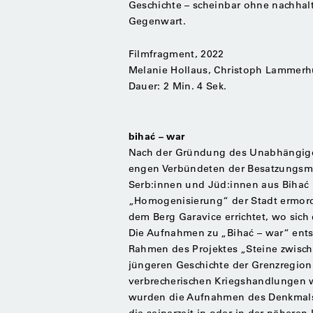
Geschichte – scheinbar ohne nachhal
Gegenwart.
Filmfragment, 2022
Melanie Hollaus, Christoph Lammerh
Dauer: 2 Min. 4 Sek.
bihać – war
Nach der Gründung des Unabhängigen
engen Verbündeten der Besatzungsm
Serb:innen und Jüd:innen aus Bihać 
„Homogenisierung“ der Stadt ermord
dem Berg Garavice errichtet, wo sich
Die Aufnahmen zu „Bihać – war“ ent
Rahmen des Projektes „Steine zwisch
jüngeren Geschichte der Grenzregion
verbrecherischen Kriegshandlungen 
wurden die Aufnahmen des Denkmals
die seinerzeit in oder in der nähe