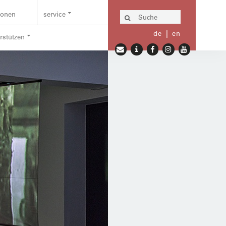
ionen
service
de
en
erstützen