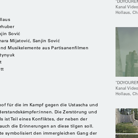
"DOYOURE
Kanal Video
Hollaus, C
llaus
rhuber
njin Sović
mara Mijatović, Sanjin Sović
und Musikelemente aus Partisanenfilmen
rtynyuk
t
tt
"DOYOURE
Kanal Video
Hollaus, C
edhof für die im Kampf gegen die Ustascha und
derstandskämpfer:innen. Die Zerstörung und
ist Teil eines Konfliktes, der neben der
uch die Erinnerungen an diese tilgen soll.
te symbolisiert den immergleichen Gang der