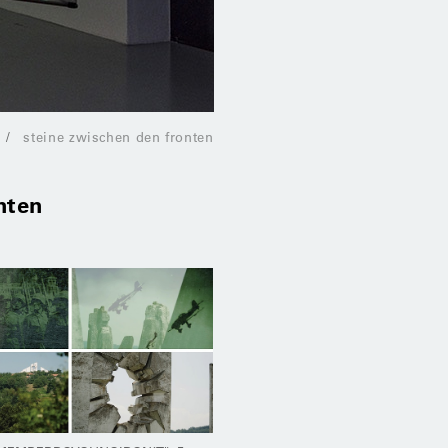
steine zwischen den fronten
nten