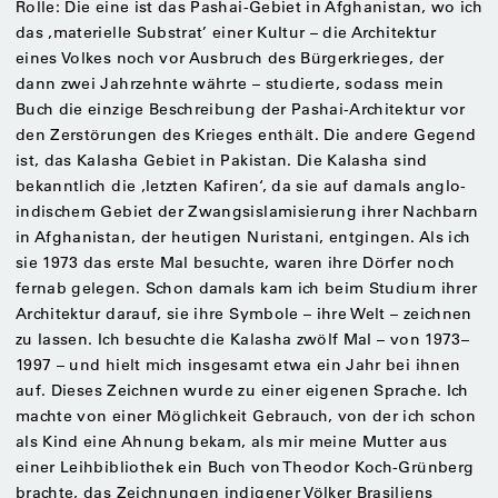
Rolle: Die eine ist das Pashai-Gebiet in Afghanistan, wo ich
das ,materielle Substrat’ einer Kultur – die Architektur
eines Volkes noch vor Ausbruch des Bürgerkrieges, der
dann zwei Jahrzehnte währte – studierte, sodass mein
Buch die einzige Beschreibung der Pashai-Architektur vor
den Zerstörungen des Krieges enthält. Die andere Gegend
ist, das Kalasha Gebiet in Pakistan. Die Kalasha sind
bekanntlich die ,letzten Kafiren‘, da sie auf damals anglo-
indischem Gebiet der Zwangsislamisierung ihrer Nachbarn
in Afghanistan, der heutigen Nuristani, entgingen. Als ich
sie 1973 das erste Mal besuchte, waren ihre Dörfer noch
fernab gelegen. Schon damals kam ich beim Studium ihrer
Architektur darauf, sie ihre Symbole – ihre Welt – zeichnen
zu lassen. Ich besuchte die Kalasha zwölf Mal – von 1973–
1997 – und hielt mich insgesamt etwa ein Jahr bei ihnen
auf. Dieses Zeichnen wurde zu einer eigenen Sprache. Ich
machte von einer Möglichkeit Gebrauch, von der ich schon
als Kind eine Ahnung bekam, als mir meine Mutter aus
einer Leihbibliothek ein Buch von Theodor Koch-Grünberg
brachte, das Zeichnungen indigener Völker Brasiliens