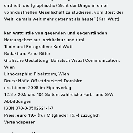
enthielt: die (graphische) Sicht der Dinge in einer
vorindustriellen Gesellschaft zu studieren, vom ,Rest der
Welt’ damals weit mehr getrennt als heute“. (Karl Wutt)
karl wutt: stile von gegenden und gegenständen
Herausgeber: aut. architektur und tirol
Texte und Fotografien: Karl Wutt
Redaktion: Arno Ritter
Grafische Gestaltung: Bohatsch Visual Communication,
Wien
Lithographie: Pixelstorm, Wien
Druck: Höfle Offsetdruckerei,Dornbirn
erschienen 2008 im Eigenverlag
12,3 x 20,5 cm, 104 Seiten, zahlreiche Farb- und S/W-
Abbildungen
ISBN 978-3-9502621-1-7
euro 19,–
Preis:
(für Mitglieder 15,–) zuzüglich
Versandspesen